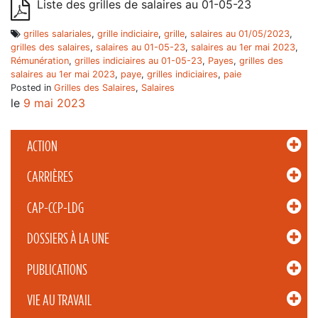
Liste des grilles de salaires au 01-05-23
grilles salariales
,
grille indiciaire
,
grille
,
salaires au 01/05/2023
,
grilles des salaires
,
salaires au 01-05-23
,
salaires au 1er mai 2023
,
Rémunération
,
grilles indiciaires au 01-05-23
,
Payes
,
grilles des
salaires au 1er mai 2023
,
paye
,
grilles indiciaires
,
paie
Posted in
Grilles des Salaires
,
Salaires
le
9 mai 2023
ACTION
CARRIÈRES
CAP-CCP-LDG
DOSSIERS À LA UNE
PUBLICATIONS
VIE AU TRAVAIL