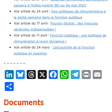
passera à l’indice majoré 361 au 1er mai 2023
Voir article du 24 avril :
Des politiques de rémunérations à
la petite semaine dans la fonction publique
Voir article du 17 avril :
Pouvoir d’achat : des mesures
générales indispensables !
Voir article du 11 avril :
Fonction publique : une politique de
rémunération à revoir d’urgence !
Voir article du 24 mars :
L’attractivité de la fonction
publique en question
– – – – – – –
LinkedIn
Bluesky
Threads
X
Facebook
WhatsApp
Telegram
Print
Email
Partager
Documents