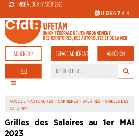
MISE À JOUR : 7 AOÛT 2026
FLUX RSS
AIDE
ADHÉRER ?
ESPACE
ADHÉRENT
ADHÉSION
ACCUEIL
>
ACTUALITÉS
>
CARRIÈRES
>
SALAIRES
>
GRILLES DES
SALAIRES
Grilles des Salaires au 1er MAI
2023