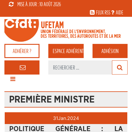
MISE À JOUR : 10 AOÛT 2026
FLUX RSS
AIDE
ADHÉRER ?
ESPACE
ADHÉRENT
ADHÉSION
PREMIÈRE MINISTRE
31
Jan.
2024
POLITIQUE GÉNÉRALE : LA