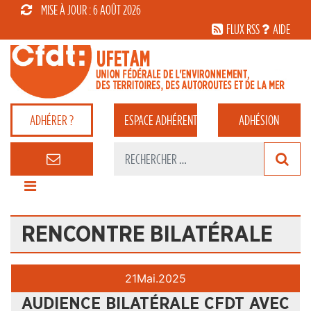
MISE À JOUR : 6 AOÛT 2026
FLUX RSS
AIDE
ADHÉRER ?
ESPACE
ADHÉRENT
ADHÉSION
RENCONTRE BILATÉRALE
21
Mai.
2025
AUDIENCE BILATÉRALE CFDT AVEC