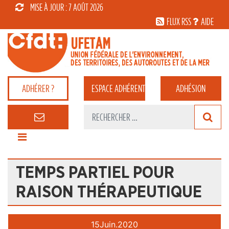
MISE À JOUR : 7 AOÛT 2026
FLUX RSS
AIDE
ADHÉRER ?
ESPACE
ADHÉRENT
ADHÉSION
TEMPS PARTIEL POUR
RAISON THÉRAPEUTIQUE
15
Juin.
2020