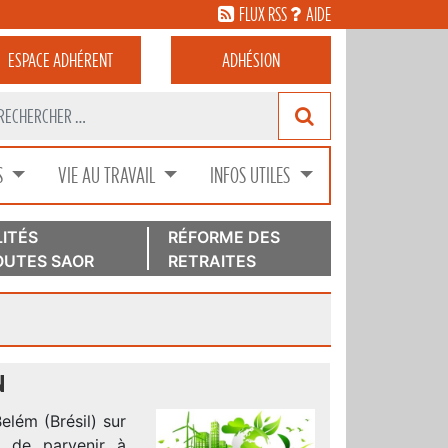
FLUX RSS
AIDE
ESPACE
ADHÉRENT
ADHÉSION
S
VIE AU TRAVAIL
INFOS UTILES
ITÉS
RÉFORME DES
UTES SAOR
RETRAITES
N
lém (Brésil) sur
 de parvenir à