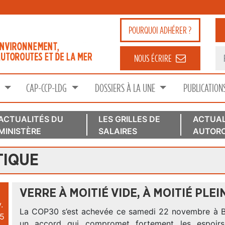
POURQUOI
ADHÉRER ?
NOUS ÉCRIRE
S
CAP-CCP-LDG
DOSSIERS À LA UNE
PUBLICATION
ACTUALITÉS DU
LES GRILLES DE
ACTUAL
MINISTÈRE
SALAIRES
AUTORO
TIQUE
VERRE À MOITIÉ VIDE, À MOITIÉ PLEI
.
La COP30 s’est achevée ce samedi 22 novembre à Be
5
un accord qui compromet fortement les espoirs