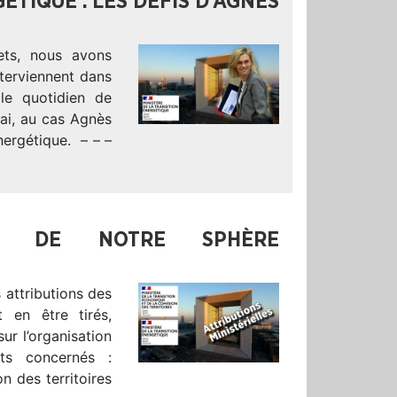
ÉTIQUE : LES DÉFIS D’AGNÈS
rets, nous avons
nterviennent dans
 le quotidien de
mai, au cas Agnès
nergétique. – – –
RES DE NOTRE SPHÈRE
 attributions des
 en être tirés,
ur l’organisation
ets concernés :
n des territoires