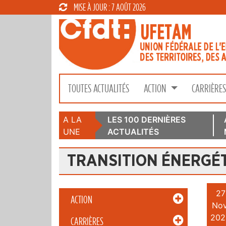
MISE À JOUR : 7 AOÛT 2026
TOUTES ACTUALITÉS
ACTION
CARRIÈRE
A LA
LES 100 DERNIÈRES
UNE
ACTUALITÉS
TRANSITION ÉNERGÉ
27
ACTION
Nov
202
CARRIÈRES