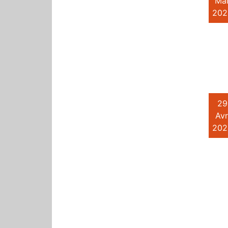
Mai
202
29
Avr
202