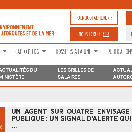
POURQUOI
ADHÉRER ?
NOUS ÉCRIRE
S
CAP-CCP-LDG
DOSSIERS À LA UNE
PUBLICATION
ACTUALITÉS DU
LES GRILLES DE
ACTUAL
MINISTÈRE
SALAIRES
AUTORO
UN AGENT SUR QUATRE ENVISAGE
PUBLIQUE : UN SIGNAL D’ALERTE QU
.
…
6