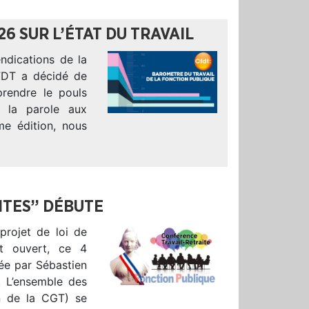
6 SUR L’ÉTAT DU TRAVAIL
ndications de la
FDT a décidé de
 prendre le pouls
 la parole aux
ème édition, nous
ITES” DÉBUTE
projet de loi de
st ouvert, ce 4
cée par Sébastien
. L’ensemble des
on de la CGT) se