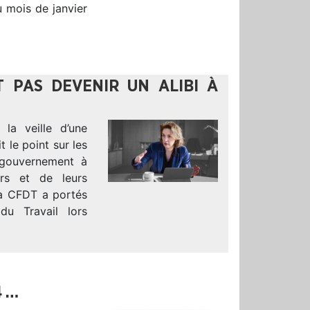
u mois de janvier
T PAS DEVENIR UN ALIBI À
 la veille d’une
t le point sur les
e gouvernement à
urs et de leurs
 la CFDT a portés
du Travail lors
4 …