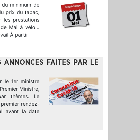
se du minimum de
du prix du tabac,
 les prestations
on de Mai à vélo…
ail À partir
S ANNONCES FAITES PAR LE
 le 1er ministre
Premier Ministre,
 par thèmes. Le
 premier rendez-
al avant la date