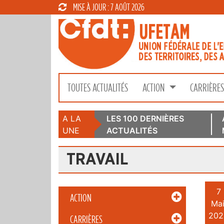
MISE À JOUR : 7 AOÛT 2026
TOUTES ACTUALITÉS
ACTION
CARRIÈRE
A LA
LES 100 DERNIÈRES
UNE
ACTUALITÉS
TRAVAIL
7
ACTION
Mai
202
CARRIÈRES