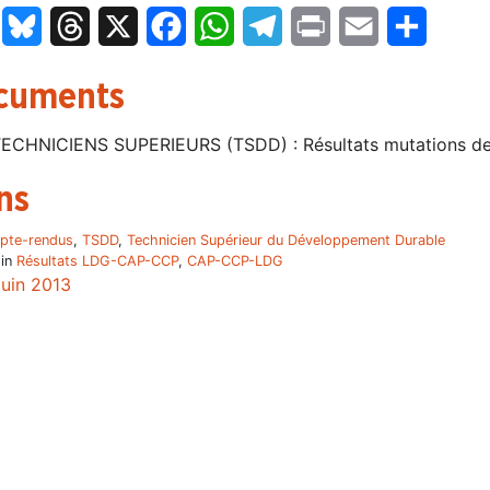
LinkedIn
Bluesky
Threads
X
Facebook
WhatsApp
Telegram
Print
Email
Partage
cuments
ECHNICIENS SUPERIEURS (TSDD) : Résultats mutations de 
ns
pte-rendus
,
TSDD
,
Technicien Supérieur du Développement Durable
 in
Résultats LDG-CAP-CCP
,
CAP-CCP-LDG
juin 2013