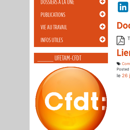
DOSSIERS À LA UNE
PUBLICATIONS
Do
VIE AU TRAVAIL
T
INFOS UTILES
Lie
_____ UFETAM-CFDT
Com
Posted
le
26 