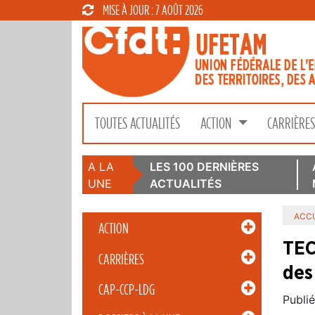
MISE À JOUR : 7 AOÛT 2026
TOUTES ACTUALITÉS
ACTION
CARRIÈRE
A LA
LES 100 DERNIÈRES
UNE
ACTUALITÉS
ACCU
ACTION
TEC
CARRIÈRES
des
CAP-CCP-LDG
Publié