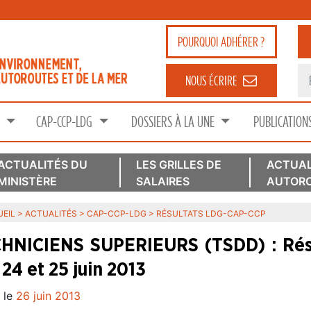
POURQUOI
ADHÉRER ?
NOUS ÉCRIRE
S
CAP-CCP-LDG
DOSSIERS À LA UNE
PUBLICATION
ACTUALITÉS DU
LES GRILLES DE
ACTUAL
MINISTÈRE
SALAIRES
AUTORO
EIL
>
ACTUALITÉS
>
CAP-CCP-LDG
>
RÉSULTATS LDG-CAP-CCP
HNICIENS SUPERIEURS (TSDD) : Résu
 24 et 25 juin 2013
 le
26 juin 2013