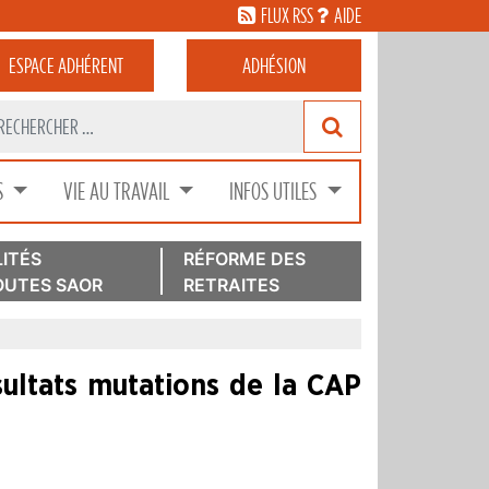
FLUX RSS
AIDE
ESPACE
ADHÉRENT
ADHÉSION
S
VIE AU TRAVAIL
INFOS UTILES
ITÉS
RÉFORME DES
UTES SAOR
RETRAITES
ltats mutations de la CAP