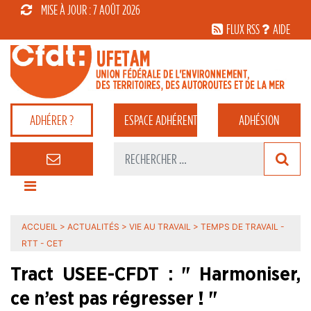
MISE À JOUR : 7 AOÛT 2026
FLUX RSS
AIDE
ADHÉRER ?
ESPACE
ADHÉRENT
ADHÉSION
ACCUEIL
>
ACTUALITÉS
>
VIE AU TRAVAIL
>
TEMPS DE TRAVAIL -
RTT - CET
Tract USEE-CFDT : " Harmoniser,
ce n’est pas régresser ! "