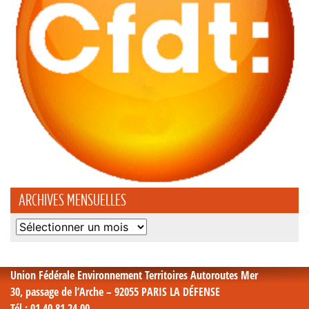
ARCHIVES MENSUELLES
Archives
mensuelles
Union Fédérale Environnement Territoires Autoroutes Mer
30, passage de l’Arche – 92055 PARIS LA DÉFENSE
Tél
: 01 40 81 24 00