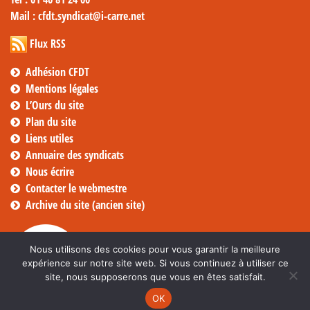
Mail
: cfdt.syndicat@i-carre.net
Flux RSS
Adhésion CFDT
Mentions légales
L’Ours du site
Plan du site
Liens utiles
Annuaire des syndicats
Nous écrire
Contacter le webmestre
Archive du site (ancien site)
Nous utilisons des cookies pour vous garantir la meilleure
expérience sur notre site web. Si vous continuez à utiliser ce
site, nous supposerons que vous en êtes satisfait.
OK