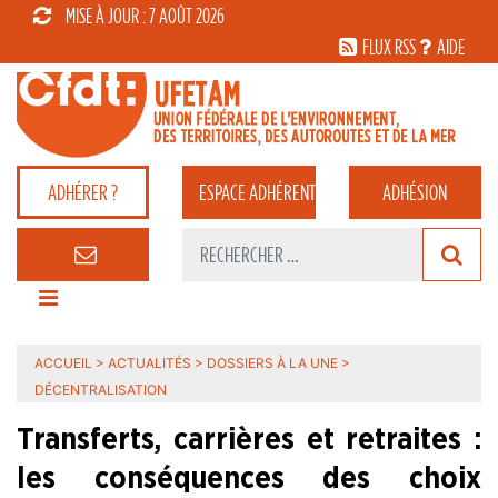
MISE À JOUR : 7 AOÛT 2026
FLUX RSS
AIDE
ADHÉRER ?
ESPACE
ADHÉRENT
ADHÉSION
ACCUEIL
>
ACTUALITÉS
>
DOSSIERS À LA UNE
>
DÉCENTRALISATION
Transferts, carrières et retraites :
les conséquences des choix