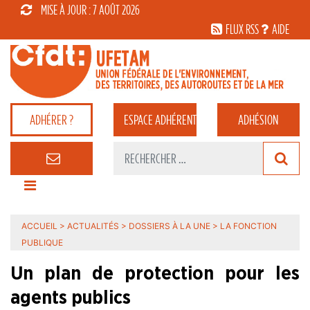
MISE À JOUR : 7 AOÛT 2026
FLUX RSS
AIDE
ADHÉRER ?
ESPACE
ADHÉRENT
ADHÉSION
ACCUEIL
>
ACTUALITÉS
>
DOSSIERS À LA UNE
>
LA FONCTION
PUBLIQUE
Un plan de protection pour les
agents publics