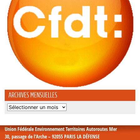
ARCHIVES MENSUELLES
Archives
mensuelles
Union Fédérale Environnement Territoires Autoroutes Mer
30, passage de l’Arche – 92055 PARIS LA DÉFENSE