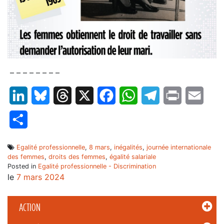
– – – – – – – –
LinkedIn
Bluesky
Threads
X
Facebook
WhatsApp
Telegram
Print
Email
Partager
Egalité professionnelle
,
8 mars
,
inégalités
,
journée internationale
des femmes
,
droits des femmes
,
égalité salariale
Posted in
Egalité professionnelle - Discrimination
le
7 mars 2024
ACTION