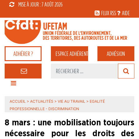
MISE À JOUR : 7 AOÛT 2026
FLUX RSS
AIDE
ADHÉRER ?
ESPACE
ADHÉRENT
ADHÉSION
ACCUEIL
>
ACTUALITÉS
>
VIE AU TRAVAIL
>
EGALITÉ
PROFESSIONNELLE - DISCRIMINATION
8 mars : une mobilisation toujours
nécessaire pour les droits des