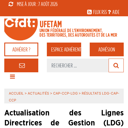
MISE À JOUR : 7 AOÛT 2026
FLUX RSS
AIDE
ADHÉRER ?
ESPACE
ADHÉRENT
ADHÉSION
ACCUEIL
>
ACTUALITÉS
>
CAP-CCP-LDG
>
RÉSULTATS LDG-CAP-
CCP
Actualisation des Lignes
Directrices de Gestion (LDG)