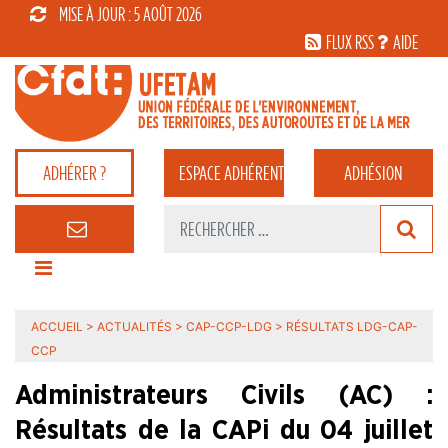
MISE À JOUR : 5 AOÛT 2026
FLUX RSS
AIDE
ADHÉRER ?
ESPACE
ADHÉRENT
ADHÉSION
ACCUEIL
>
ACTUALITÉS
>
CAP-CCP-LDG
>
RÉSULTATS LDG-CAP-
CCP
Administrateurs Civils (AC) :
Résultats de la CAPi du 04 juillet