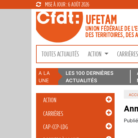
MISE À JOUR : 6 AOÛT 2026
TOUTES ACTUALITÉS
ACTION
CARRIÈRE
A LA
LES 100 DERNIÈRES
UNE
ACTUALITÉS
ACCU
ACTION
Ann
CARRIÈRES
Publié
CAP-CCP-LDG