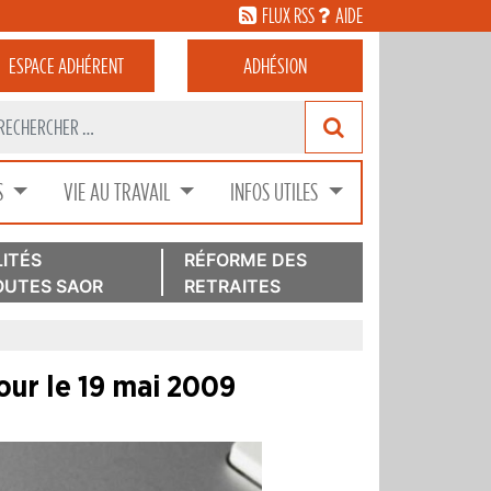
FLUX RSS
AIDE
ESPACE
ADHÉRENT
ADHÉSION
S
VIE AU TRAVAIL
INFOS UTILES
ITÉS
RÉFORME DES
UTES SAOR
RETRAITES
our le 19 mai 2009