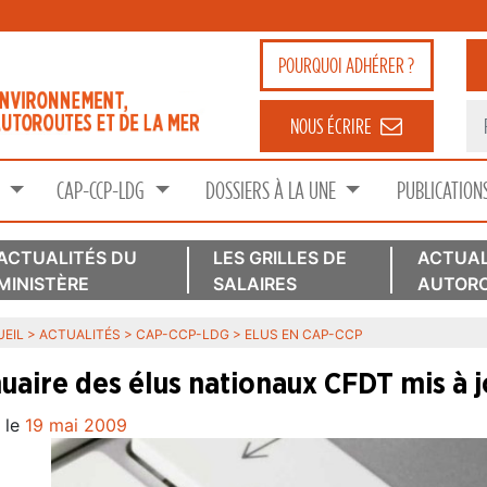
POURQUOI
ADHÉRER ?
NOUS ÉCRIRE
S
CAP-CCP-LDG
DOSSIERS À LA UNE
PUBLICATION
ACTUALITÉS DU
LES GRILLES DE
ACTUAL
MINISTÈRE
SALAIRES
AUTORO
EIL
>
ACTUALITÉS
>
CAP-CCP-LDG
>
ELUS EN CAP-CCP
uaire des élus nationaux CFDT mis à j
 le
19 mai 2009