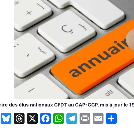
ire des élus nationaux CFDT au CAP-CCP, mis à jour le 1
LinkedIn
Bluesky
Threads
X
Facebook
WhatsApp
Telegram
Print
Email
Partage