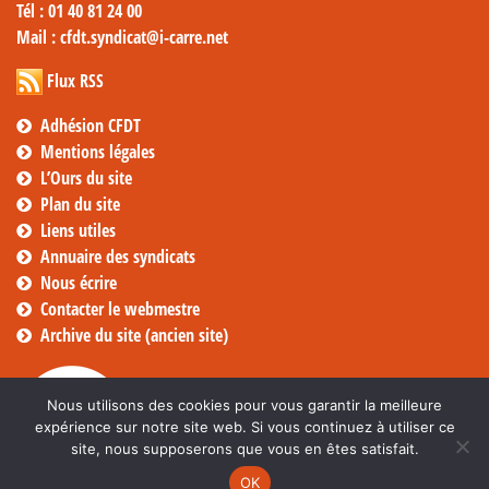
Tél
: 01 40 81 24 00
Mail
: cfdt.syndicat@i-carre.net
Flux RSS
Adhésion CFDT
Mentions légales
L’Ours du site
Plan du site
Liens utiles
Annuaire des syndicats
Nous écrire
Contacter le webmestre
Archive du site (ancien site)
Nous utilisons des cookies pour vous garantir la meilleure
expérience sur notre site web. Si vous continuez à utiliser ce
site, nous supposerons que vous en êtes satisfait.
OK