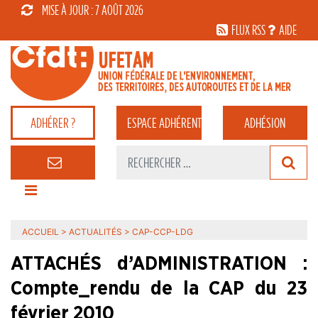
MISE À JOUR : 7 AOÛT 2026
FLUX RSS
AIDE
ADHÉRER ?
ESPACE
ADHÉRENT
ADHÉSION
ACCUEIL
>
ACTUALITÉS
>
CAP-CCP-LDG
ATTACHÉS d’ADMINISTRATION :
Compte_rendu de la CAP du 23
février 2010