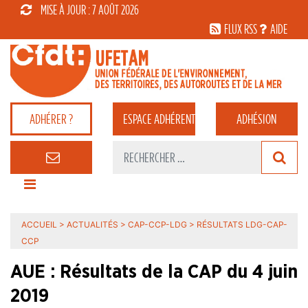
MISE À JOUR : 7 AOÛT 2026
FLUX RSS
AIDE
ADHÉRER ?
ESPACE
ADHÉRENT
ADHÉSION
ACCUEIL
>
ACTUALITÉS
>
CAP-CCP-LDG
>
RÉSULTATS LDG-CAP-
CCP
AUE : Résultats de la CAP du 4 juin
2019