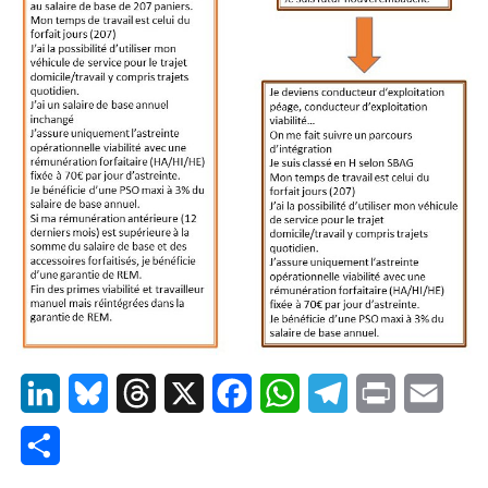
LinkedIn
Bluesky
Threads
X
Facebook
WhatsApp
Telegram
Print
Email
Partager