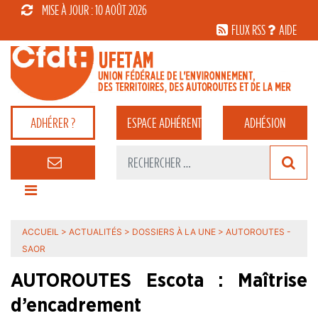
MISE À JOUR : 10 AOÛT 2026
FLUX RSS
AIDE
ADHÉRER ?
ESPACE
ADHÉRENT
ADHÉSION
ACCUEIL
>
ACTUALITÉS
>
DOSSIERS À LA UNE
>
AUTOROUTES -
SAOR
AUTOROUTES Escota : Maîtrise
d’encadrement