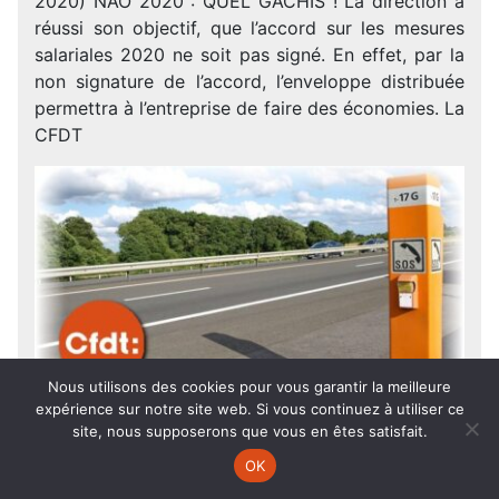
2020) NAO 2020 : QUEL GÂCHIS ! La direction a
réussi son objectif, que l’accord sur les mesures
salariales 2020 ne soit pas signé. En effet, par la
non signature de l’accord, l’enveloppe distribuée
permettra à l’entreprise de faire des économies. La
CFDT
Nous utilisons des cookies pour vous garantir la meilleure
expérience sur notre site web. Si vous continuez à utiliser ce
site, nous supposerons que vous en êtes satisfait.
OK
4
Déc.
2018