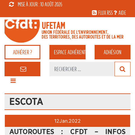
MISE À JOUR : 10 AOÛT 2026
FLUX RSS
AIDE
ADHÉRER ?
ESPACE
ADHÉRENT
ADHÉSION
ESCOTA
12
Jan.
2022
AUTOROUTES : CFDT – INFOS