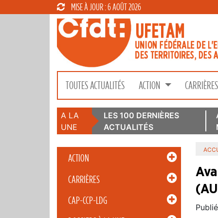
MISE À JOUR : 6 AOÛT 2026
TOUTES ACTUALITÉS
ACTION
CARRIÈRE
A LA
LES 100 DERNIÈRES
UNE
ACTUALITÉS
ACCU
ACTION
Ava
CARRIÈRES
(AU
CAP-CCP-LDG
Publié