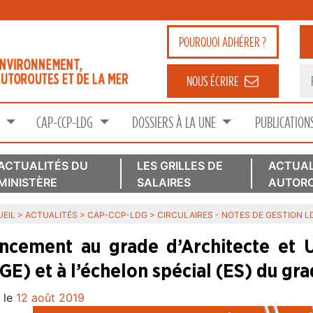
POURQUOI
ADHÉRER ?
NOUS ÉCRIRE
S
CAP-CCP-LDG
DOSSIERS À LA UNE
PUBLICATION
ACTUALITÉS DU
LES GRILLES DE
ACTUAL
MINISTÈRE
SALAIRES
AUTORO
EIL
>
ACTUALITÉS
>
CAP-CCP-LDG
>
CIRCULAIRES - NOTES DE GESTION 
ncement au grade d’Architecte et U
GE) et à l’échelon spécial (ES) du gr
 le
12 août 2019