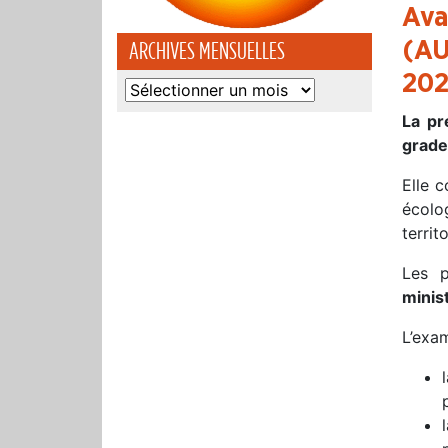
Ava
(AU
ARCHIVES MENSUELLES
20
Archives
mensuelles
La pr
grade 
Elle c
écolog
terri
Les p
minis
L’exa