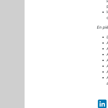
En piè