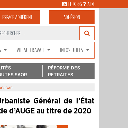
FLUX RSS
AIDE
ESPACE
ADHÉRENT
ADHÉSION
S
VIE AU TRAVAIL
INFOS UTILES
ITÉS
RÉFORME DES
UTES SAOR
RETRAITES
LDG-CAP
rbaniste Général de l’État
ade d’AUGE au titre de 2020