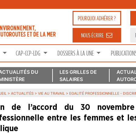
POURQUOI
ADHÉRER ?
NOUS ÉCRIRE
S
CAP-CCP-LDG
DOSSIERS À LA UNE
PUBLICATION
ACTUALITÉS DU
LES GRILLES DE
ACTUAL
MINISTÈRE
SALAIRES
AUTORO
EIL
>
ACTUALITÉS
>
VIE AU TRAVAIL
>
EGALITÉ PROFESSIONNELLE - DISCR
an de l’accord du 30 novembre 2
fessionnelle entre les femmes et l
lique