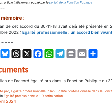
un article initialement publié par le
portail de la Fonction Publique
– – –
 mémoire :
lan de cet accord du 30-11-18 avait déjà été présenté en 
bre 2022 :
Egalité professionnelle : un accord bien vivan
– – – – –
LinkedIn
Bluesky
Threads
X
Facebook
WhatsApp
Telegram
Print
Email
Partage
cuments
ilan de l'accord égalité pro dans la Fonction Publique du 3
ité pro
,
Egalité professionnelle
,
bilan
,
Egalité professionnelle dans la Fonc
 in
Egalité professionnelle - Discrimination
vril 2024