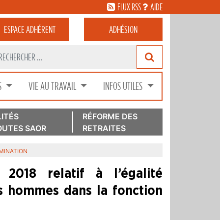
FLUX RSS
AIDE
ESPACE
ADHÉRENT
ADHÉSION
S
VIE AU TRAVAIL
INFOS UTILES
ITÉS
RÉFORME DES
UTES SAOR
RETRAITES
IMINATION
018 relatif à l’égalité
es hommes dans la fonction