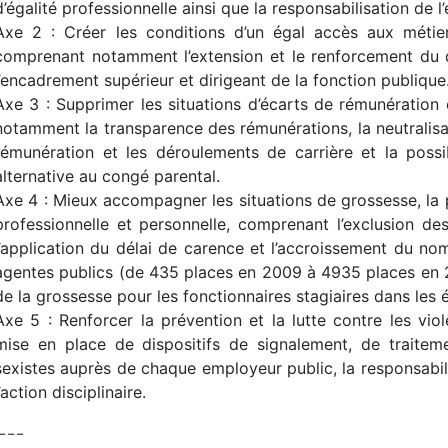
d’égalité professionnelle ainsi que la responsabilisation de l
Axe 2 : Créer les conditions d’un égal accès aux métiers
comprenant notamment l’extension et le renforcement du d
l’encadrement supérieur et dirigeant de la fonction publique
Axe 3 : Supprimer les situations d’écarts de rémunération
notamment la transparence des rémunérations, la neutralisa
rémunération et les déroulements de carrière et la possi
alternative au congé parental.
Axe 4 : Mieux accompagner les situations de grossesse, la pa
professionnelle et personnelle, comprenant l’exclusion d
l’application du délai de carence et l’accroissement du n
agentes publics (de 435 places en 2009 à 4935 places en 
de la grossesse pour les fonctionnaires stagiaires dans les é
Axe 5 : Renforcer la prévention et la lutte contre les vio
mise en place de dispositifs de signalement, de traiteme
sexistes auprès de chaque employeur public, la responsabi
l’action disciplinaire.
– – –