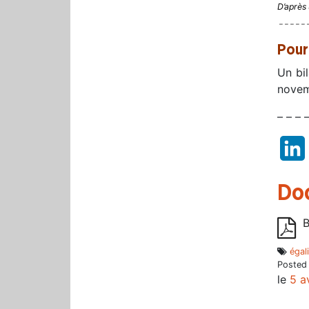
D’après 
– – – – – 
Pour
Un bi
novem
– – – 
Do
B
égal
Posted
le
5 a