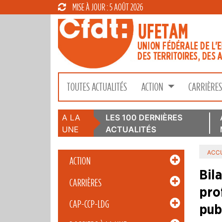
MISE À JOUR : 5 AOÛT 2026
TOUTES ACTUALITÉS
ACTION
CARRIÈRE
A LA
LES 100 DERNIÈRES
UNE
ACTUALITÉS
ACCU
ACTION
Bil
CARRIÈRES
pro
CAP-CCP-LDG
pub