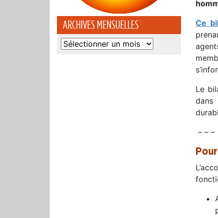
homme
Ce bi
ARCHIVES MENSUELLES
prena
Archives
agent
mensuelles
membr
s’info
Le bi
dans 
durabl
– – –
Pour
L’acc
fonct