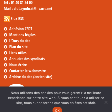
Tél
: 01 40 81 24 00
Mail
: cfdt.syndicat@i-carre.net
Flux RSS
Adhésion CFDT
Mentions légales
L’Ours du site
Plan du site
Liens utiles
Annuaire des syndicats
Nous écrire
Contacter le webmestre
Archive du site (ancien site)
Nous utilisons des cookies pour vous garantir la meilleure
expérience sur notre site web. Si vous continuez à utiliser ce
site, nous supposerons que vous en êtes satisfait.
OK