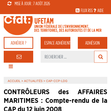
MISE À JOUR : 7 AOÛT 2026
FLUX RSS
AIDE
ADHÉRER ?
ESPACE
ADHÉRENT
ADHÉSION
ACCUEIL
>
ACTUALITÉS
>
CAP-CCP-LDG
CONTRÔLEURS des AFFAIRES
MARITIMES : Compte-rendu de la
CAP du 12 juin 2008