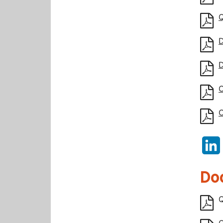
Q
D
D
C
C
Do
Q
Q