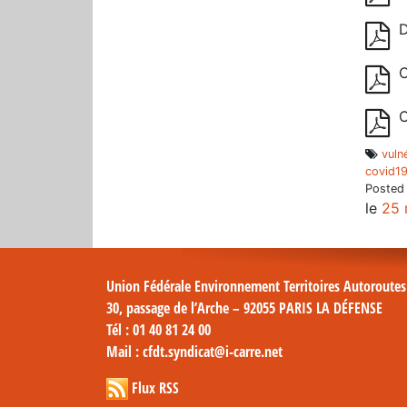
D
C
C
vuln
covid1
Posted
le
25 
Union Fédérale Environnement Territoires Autoroute
30, passage de l’Arche – 92055 PARIS LA DÉFENSE
Tél
: 01 40 81 24 00
Mail
: cfdt.syndicat@i-carre.net
Flux RSS