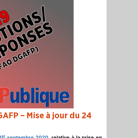
AFP – Mise à jour du 24
er
1
septembre 2020
, relative à la prise en