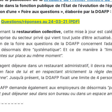
 dans la fonction publique de l’État de l’évolution de l’é
ion d’une « Foire aux questions », élaborée par la DGAFP :
Questions/réponses au 24-03-21 (PDF)
rnant la
restauration collective,
cette mise à jour est cal
eprise du secteur privé qui vient tout juste d’être actuali
on de la foire aux questions de la DGAFP concernent l’ada
 désormais être
“systématique”.
Et ce de manière à
“li
ntes sur place au même moment”.
agent déjeune dans un restaurant administratif, il devra ma
en face de lui et en respectant strictement la règle d
nne”.
Jusqu’à présent, la DGAFP fixait une limite de 4 perso
AFP demande également aux employeurs de désormais
“p
nt peut déjeuner seul dans son bureau ou dans un espace a
 – – – – – – –