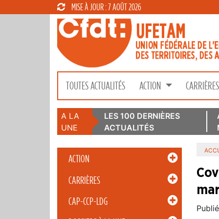
MISE À JOUR : 7 AOÛT 2026
TOUTES ACTUALITÉS
ACTION
CARRIÈRE
A LA
LES 100 DERNIÈRES
UNE
ACTUALITÉS
ACCU
ACTION
Cov
CARRIÈRES
mar
CAP-CCP-LDG
Publié