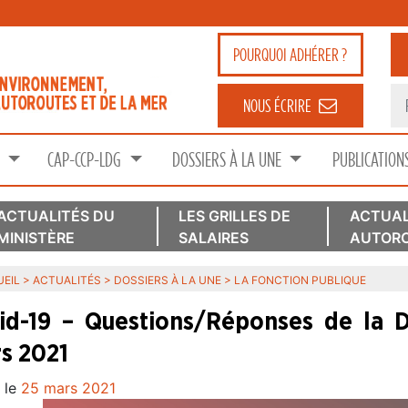
POURQUOI
ADHÉRER ?
NOUS ÉCRIRE
S
CAP-CCP-LDG
DOSSIERS À LA UNE
PUBLICATION
ACTUALITÉS DU
LES GRILLES DE
ACTUAL
MINISTÈRE
SALAIRES
AUTORO
EIL
>
ACTUALITÉS
>
DOSSIERS À LA UNE
>
LA FONCTION PUBLIQUE
id-19 – Questions/Réponses de la 
s 2021
 le
25 mars 2021