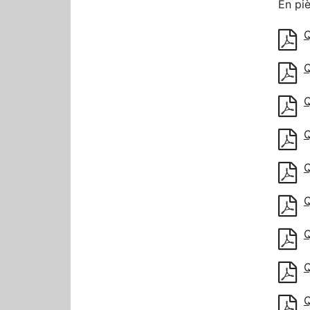
En piè
Q
Q
Q
Q
Q
Q
Q
Q
Q