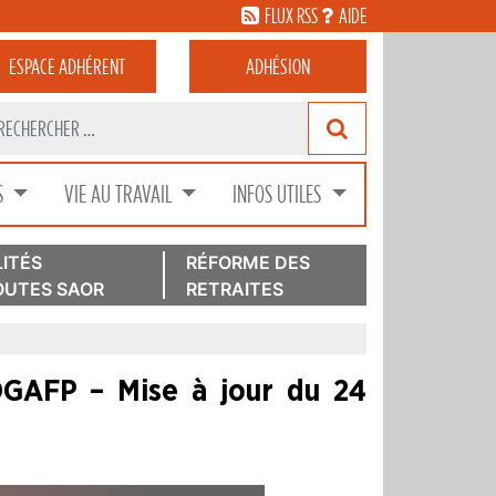
FLUX RSS
AIDE
ESPACE
ADHÉRENT
ADHÉSION
S
VIE AU TRAVAIL
INFOS UTILES
ITÉS
RÉFORME DES
UTES SAOR
RETRAITES
DGAFP – Mise à jour du 24