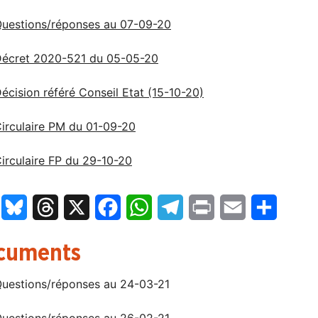
uestions/réponses au 07-09-20
écret 2020-521 du 05-05-20
écision référé Conseil Etat (15-10-20)
irculaire PM du 01-09-20
irculaire FP du 29-10-20
LinkedIn
Bluesky
Threads
X
Facebook
WhatsApp
Telegram
Print
Email
Partage
cuments
uestions/réponses au 24-03-21
uestions/réponses au 26-02-21