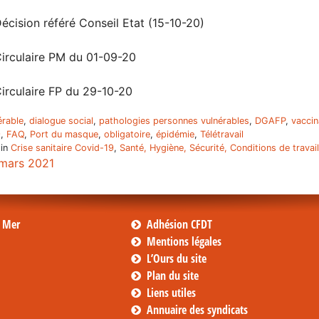
écision référé Conseil Etat (15-10-20)
irculaire PM du 01-09-20
irculaire FP du 29-10-20
érable
,
dialogue social
,
pathologies personnes vulnérables
,
DGAFP
,
vaccin
9
,
FAQ
,
Port du masque
,
obligatoire
,
épidémie
,
Télétravail
 in
Crise sanitaire Covid-19
,
Santé, Hygiène, Sécurité, Conditions de travail
mars 2021
s Mer
Adhésion CFDT
Mentions légales
L’Ours du site
Plan du site
Liens utiles
Annuaire des syndicats