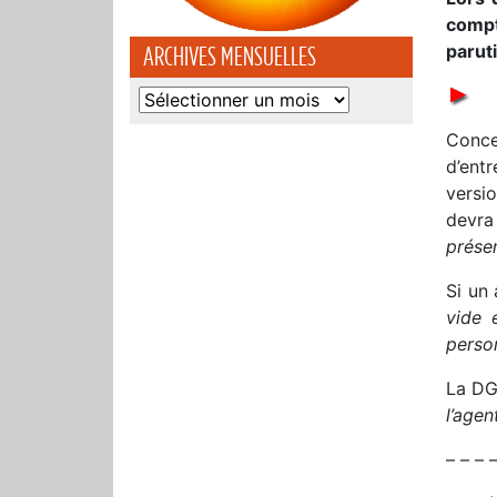
compte
parut
ARCHIVES MENSUELLES
Archives
mensuelles
Conce
d’entr
versi
devra
prése
Si un 
vide 
perso
La DG
l’age
– – – –