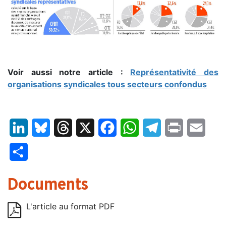
Voir aussi notre article :
Représentativité des
organisations syndicales tous secteurs confondus
LinkedIn
Bluesky
Threads
X
Facebook
WhatsApp
Telegram
Print
Email
Partager
Documents
L'article au format PDF