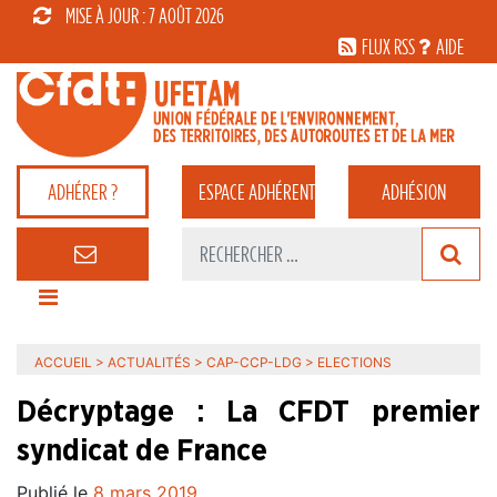
MISE À JOUR : 7 AOÛT 2026
FLUX RSS
AIDE
ADHÉRER ?
ESPACE
ADHÉRENT
ADHÉSION
ACCUEIL
>
ACTUALITÉS
>
CAP-CCP-LDG
>
ELECTIONS
Décryptage : La CFDT premier
syndicat de France
Publié le
8 mars 2019