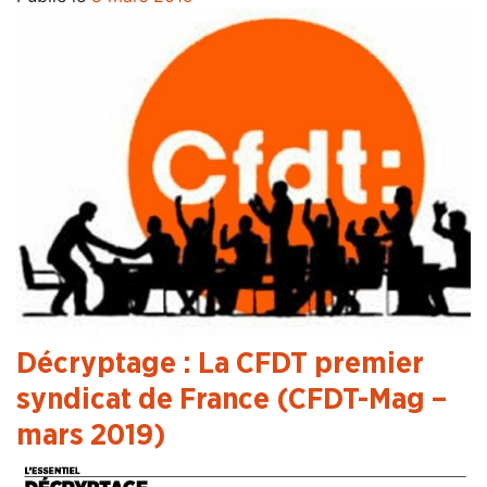
Décryptage : La CFDT premier
syndicat de France
(CFDT-Mag –
mars 2019)