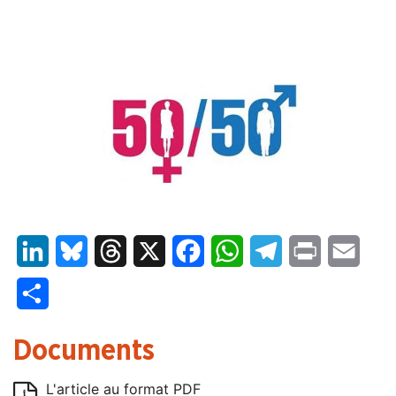
LinkedIn
Bluesky
Threads
X
Facebook
WhatsApp
Telegram
Print
Email
Partager
Documents
L'article au format PDF