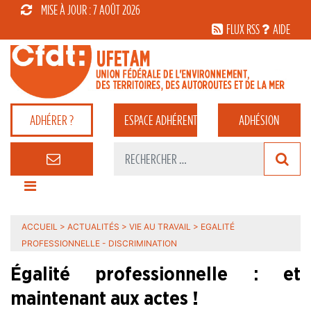
MISE À JOUR : 7 AOÛT 2026
FLUX RSS
AIDE
ADHÉRER ?
ESPACE
ADHÉRENT
ADHÉSION
ACCUEIL
>
ACTUALITÉS
>
VIE AU TRAVAIL
>
EGALITÉ
PROFESSIONNELLE - DISCRIMINATION
Égalité professionnelle : et
maintenant aux actes !