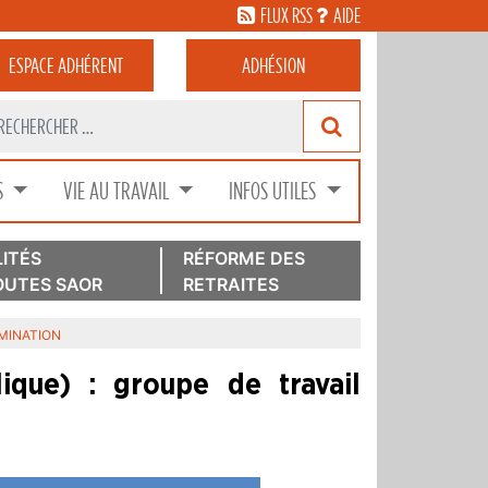
FLUX RSS
AIDE
ESPACE
ADHÉRENT
ADHÉSION
S
VIE AU TRAVAIL
INFOS UTILES
ITÉS
RÉFORME DES
UTES SAOR
RETRAITES
IMINATION
lique) : groupe de travail