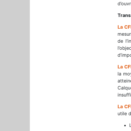
d’ouvr
Trans
La CF
mesur
de l’
l’obje
d’imp
La CF
la mo
attei
Calqu
insuff
La C
utile 