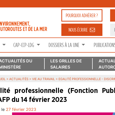
POURQUOI
ADHÉRER ?
NOUS ÉCRIRE
S
CAP-CCP-LDG
DOSSIERS À LA UNE
PUBLICATION
ACTUALITÉS DU
LES GRILLES DE
ACTUAL
MINISTÈRE
SALAIRES
AUTORO
EIL
>
ACTUALITÉS
>
VIE AU TRAVAIL
>
EGALITÉ PROFESSIONNELLE - DISCR
lité professionnelle (Fonction Pub
FP du 14 février 2023
 le
27 février 2023