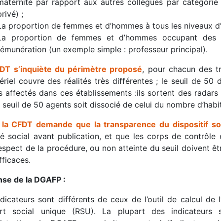
maternité par rapport aux autres collègues par catégorie s
privé) ;
La proportion de femmes et d’hommes à tous les niveaux d
La proportion de femmes et d’hommes occupant des po
rémunération (un exemple simple : professeur principal).
DT s’inquiète du périmètre proposé
, pour chacun des t
ériel couvre des réalités très différentes ; le seuil de 50 
s affectés dans ces établissements :ils sortent des radar
 seuil de 50 agents soit dissocié de celui du nombre d’habi
,
la CFDT demande que la transparence du dispositif soi
é social avant publication, et que les corps de contrôle 
espect de la procédure, ou non atteinte du seuil doivent êt
fficaces.
se de la DGAFP :
dicateurs sont différents de ceux de l’outil de calcul de l
rt social unique (RSU). La plupart des indicateurs