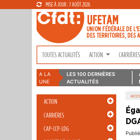
MISE À JOUR : 7 AOÛT 2026
TOUTES ACTUALITÉS
ACTION
CARRIÈRE
A LA
LES 100 DERNIÈRES
UNE
ACTUALITÉS
ACCU
ACTION
Éga
CARRIÈRES
DGA
CAP-CCP-LDG
Publié