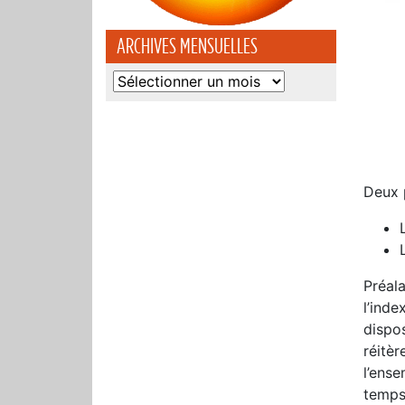
ARCHIVES MENSUELLES
Archives
mensuelles
Deux p
Préala
l’inde
dispos
réitèr
l’ense
temps