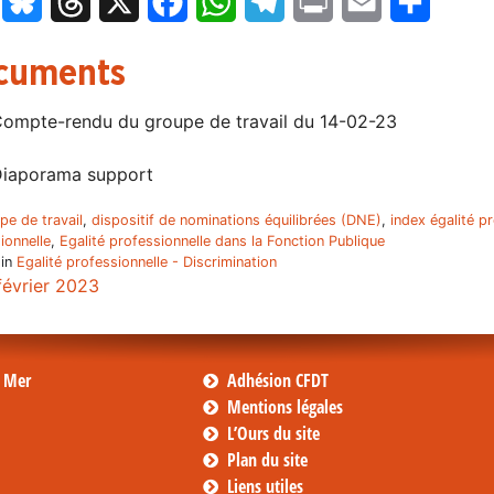
LinkedIn
Bluesky
Threads
X
Facebook
WhatsApp
Telegram
Print
Email
Partage
cuments
ompte-rendu du groupe de travail du 14-02-23
iaporama support
pe de travail
,
dispositif de nominations équilibrées (DNE)
,
index égalité p
ionnelle
,
Egalité professionnelle dans la Fonction Publique
 in
Egalité professionnelle - Discrimination
février 2023
s Mer
Adhésion CFDT
Mentions légales
L’Ours du site
Plan du site
Liens utiles