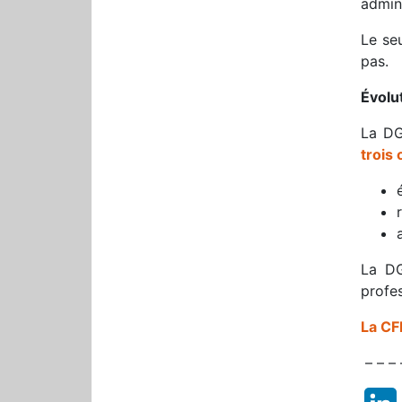
admini
Le seu
pas.
Évolu
La DG
trois 
La DG
profes
La CF
– – – 