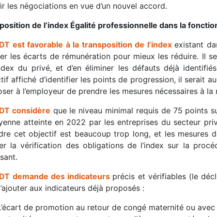
ir les négociations en vue d’un nouvel accord.
position de l’index Égalité professionnelle dans la fonctio
DT est favorable
à la transposition de l’index
existant da
er les écarts de rémunération pour mieux les réduire. Il se
index du privé, et d’en éliminer les défauts déjà identifié
ctif affiché d’identifier les points de progression, il serait a
oser à l’employeur de prendre les mesures nécessaires à la 
DT considère
que le niveau minimal requis de 75 points su
yenne atteinte en 2022 par les entreprises du secteur pri
ndre cet objectif est beaucoup trop long, et les mesures de
er la vérification des obligations de l’index sur la procé
isant.
FDT demande
des indicateurs
précis et vérifiables (le déc
d’ajouter aux indicateurs déjà proposés :
L’écart de promotion au retour de congé maternité ou avec o