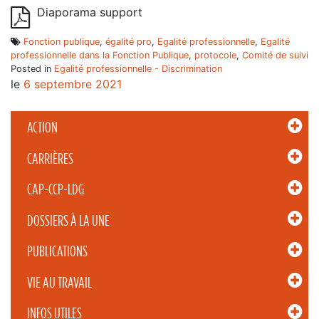
Diaporama support
Fonction publique
,
égalité pro
,
Egalité professionnelle
,
Egalité
professionnelle dans la Fonction Publique
,
protocole
,
Comité de suivi
Posted in
Egalité professionnelle - Discrimination
le
6 septembre 2021
ACTION
CARRIÈRES
CAP-CCP-LDG
DOSSIERS À LA UNE
PUBLICATIONS
VIE AU TRAVAIL
INFOS UTILES