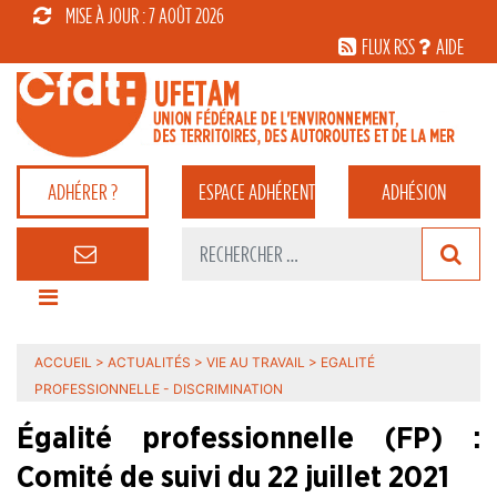
MISE À JOUR : 7 AOÛT 2026
FLUX RSS
AIDE
ADHÉRER ?
ESPACE
ADHÉRENT
ADHÉSION
ACCUEIL
>
ACTUALITÉS
>
VIE AU TRAVAIL
>
EGALITÉ
PROFESSIONNELLE - DISCRIMINATION
Égalité professionnelle (FP) :
Comité de suivi du 22 juillet 2021