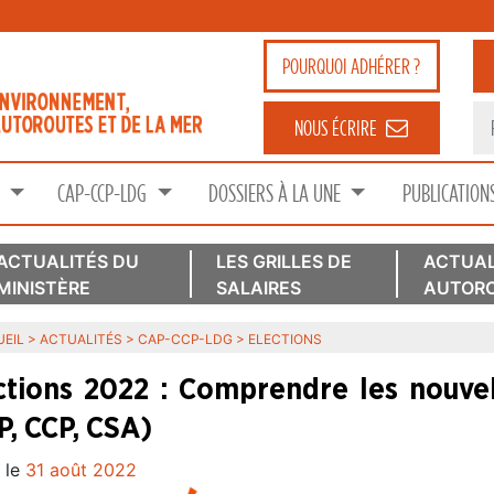
POURQUOI
ADHÉRER ?
NOUS ÉCRIRE
S
CAP-CCP-LDG
DOSSIERS À LA UNE
PUBLICATION
ACTUALITÉS DU
LES GRILLES DE
ACTUAL
MINISTÈRE
SALAIRES
AUTORO
EIL
>
ACTUALITÉS
>
CAP-CCP-LDG
>
ELECTIONS
ctions 2022 : Comprendre les nouvel
P, CCP, CSA)
 le
31 août 2022