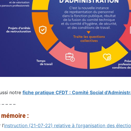
aussi notre
fiche pratique CFDT : Comité Social d’Administ
– – – – –
 mémoire :
 l’
instruction (21-07-22) relative à l’organisation des élec