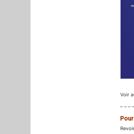
Voir 
– – – 
Pour
Revoir