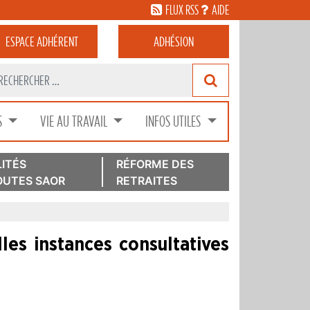
FLUX RSS
AIDE
ESPACE
ADHÉRENT
ADHÉSION
S
VIE AU TRAVAIL
INFOS UTILES
ITÉS
RÉFORME DES
UTES SAOR
RETRAITES
les instances consultatives