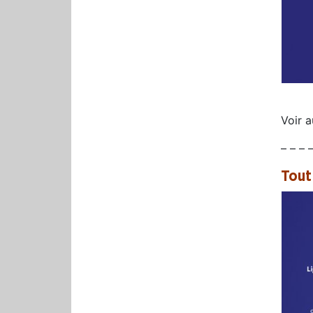
Voir 
– – – 
Tout