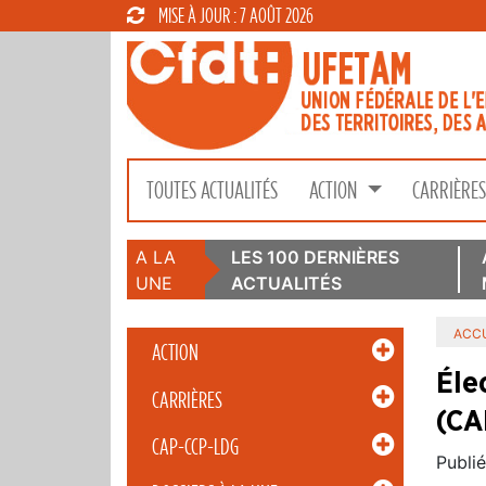
MISE À JOUR : 7 AOÛT 2026
TOUTES ACTUALITÉS
ACTION
CARRIÈRE
A LA
LES 100 DERNIÈRES
UNE
ACTUALITÉS
ACCU
ACTION
Éle
CARRIÈRES
(CA
CAP-CCP-LDG
Publié