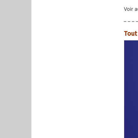
Voir 
– – – 
Tout