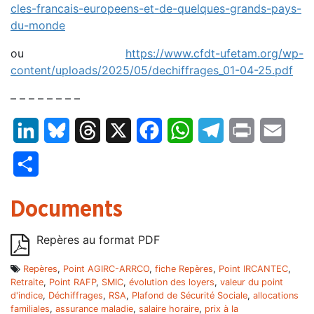
cles-francais-europeens-et-de-quelques-grands-pays-
du-monde
ou
https://www.cfdt-ufetam.org/wp-
content/uploads/2025/05/dechiffrages_01-04-25.pdf
– – – – – – – –
LinkedIn
Bluesky
Threads
X
Facebook
WhatsApp
Telegram
Print
Email
Partager
Documents
Repères au format PDF
Repères
,
Point AGIRC-ARRCO
,
fiche Repères
,
Point IRCANTEC
,
Retraite
,
Point RAFP
,
SMIC
,
évolution des loyers
,
valeur du point
d'indice
,
Déchiffrages
,
RSA
,
Plafond de Sécurité Sociale
,
allocations
familiales
,
assurance maladie
,
salaire horaire
,
prix à la