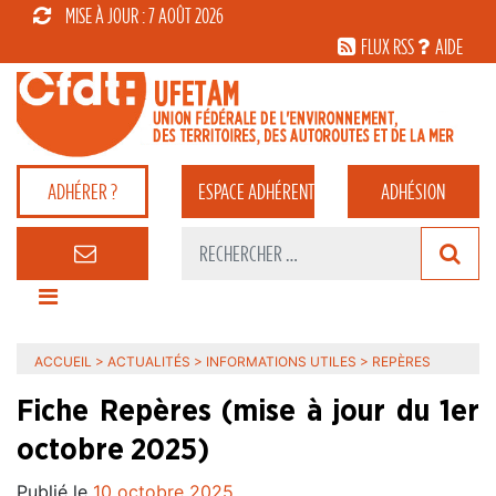
MISE À JOUR : 7 AOÛT 2026
FLUX RSS
AIDE
ADHÉRER ?
ESPACE
ADHÉRENT
ADHÉSION
ACCUEIL
>
ACTUALITÉS
>
INFORMATIONS UTILES
>
REPÈRES
Fiche Repères (mise à jour du 1er
octobre 2025)
Publié le
10 octobre 2025