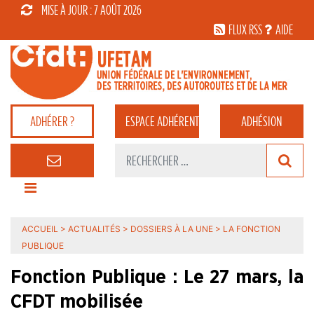
MISE À JOUR : 7 AOÛT 2026
FLUX RSS
AIDE
ADHÉRER ?
ESPACE
ADHÉRENT
ADHÉSION
ACCUEIL
>
ACTUALITÉS
>
DOSSIERS À LA UNE
>
LA FONCTION
PUBLIQUE
Fonction Publique : Le 27 mars, la
CFDT mobilisée