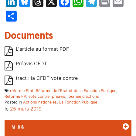
LinkedIn
Bluesky
Threads
X
Facebook
WhatsApp
Telegram
Print
Email
Partager
Documents
L'article au format PDF
Préavis CFDT
tract : la CFDT vote contre
réforme Etat
,
Réforme de l'Etat et de la Fonction Publique
,
Réforme FP
,
vote contre
,
préavis
,
journée d'actions
Posted in
Actions nationales
,
La Fonction Publique
le
25 mars 2019
ACTION