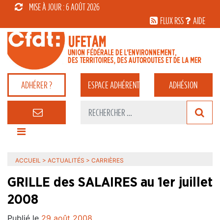
MISE À JOUR : 6 AOÛT 2026
FLUX RSS
AIDE
ADHÉRER ?
ESPACE
ADHÉRENT
ADHÉSION
ACCUEIL
>
ACTUALITÉS
>
CARRIÈRES
GRILLE des SALAIRES au 1er juillet
2008
Publié le
29 août 2008