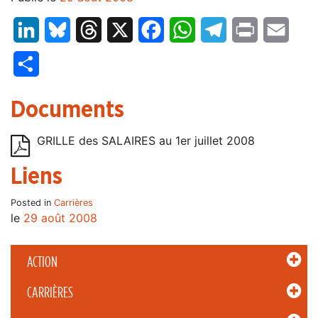
LinkedIn
Bluesky
Threads
X
Facebook
WhatsApp
Telegram
Print
Email
Partager
Documents
GRILLE des SALAIRES au 1er juillet 2008
Liens
Posted in
Carrières
le
29 août 2008
ACTION
CARRIÈRES