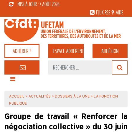
MISE À JOUR : 7 AOÛT 2026
FLUX RSS
AIDE
ADHÉRER ?
ESPACE
ADHÉRENT
ADHÉSION
ACCUEIL
>
ACTUALITÉS
>
DOSSIERS À LA UNE
>
LA FONCTION
PUBLIQUE
Groupe de travail « Renforcer la
négociation collective » du 30 juin