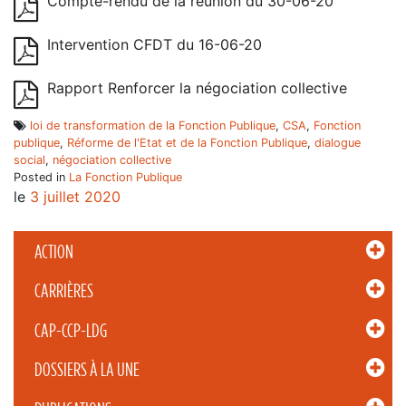
Compte-rendu de la réunion du 30-06-20
Intervention CFDT du 16-06-20
Rapport Renforcer la négociation collective
loi de transformation de la Fonction Publique
,
CSA
,
Fonction
publique
,
Réforme de l'Etat et de la Fonction Publique
,
dialogue
social
,
négociation collective
Posted in
La Fonction Publique
le
3 juillet 2020
ACTION
CARRIÈRES
CAP-CCP-LDG
DOSSIERS À LA UNE