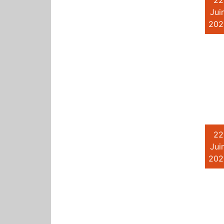
22
Juin
202
22
Juin
202