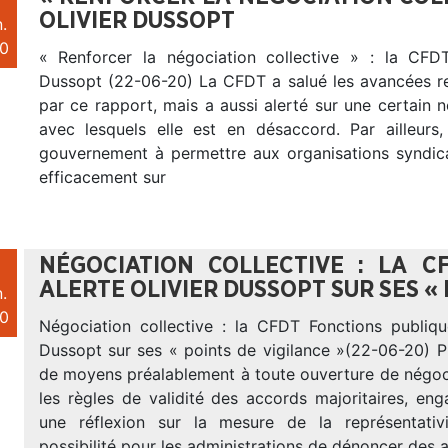
OLIVIER DUSSOPT
.
0
« Renforcer la négociation collective » : la CFDT
Dussopt (22-06-20) La CFDT a salué les avancées r
par ce rapport, mais a aussi alerté sur une certain
avec lesquels elle est en désaccord. Par ailleurs, 
gouvernement à permettre aux organisations syndical
efficacement sur
NÉGOCIATION COLLECTIVE : LA C
ALERTE OLIVIER DUSSOPT SUR SES « 
.
0
Négociation collective : la CFDT Fonctions publique
Dussopt sur ses « points de vigilance »(22-06-20) P
de moyens préalablement à toute ouverture de négoci
les règles de validité des accords majoritaires, en
une réflexion sur la mesure de la représentativi
possibilité pour les administrations de dénoncer des