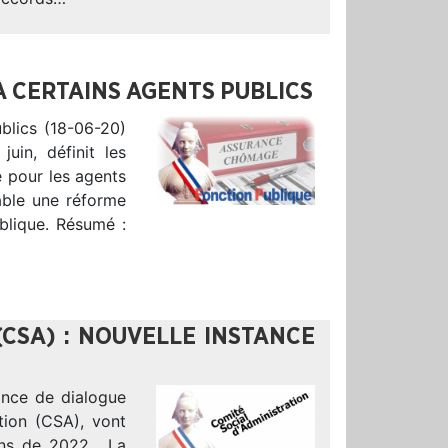
 CERTAINS AGENTS PUBLICS
blics (18-06-20)
uin, définit les
e pour les agents
cable une réforme
ublique. Résumé :
(CSA) : NOUVELLE INSTANCE
tance de dialogue
tion (CSA), vont
ions de 2022. La