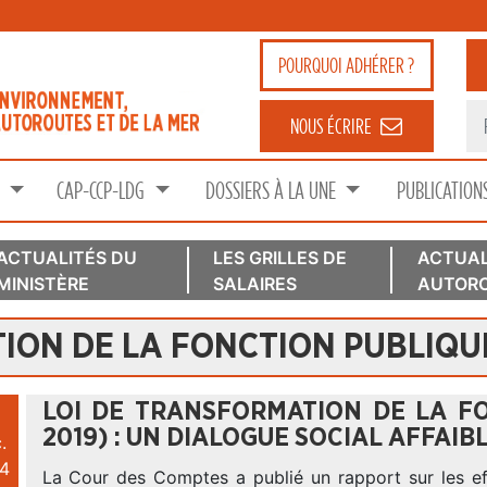
POURQUOI
ADHÉRER ?
NOUS ÉCRIRE
S
CAP-CCP-LDG
DOSSIERS À LA UNE
PUBLICATION
ACTUALITÉS DU
LES GRILLES DE
ACTUAL
MINISTÈRE
SALAIRES
AUTORO
ION DE LA FONCTION PUBLIQU
LOI DE TRANSFORMATION DE LA F
2019) : UN DIALOGUE SOCIAL AFFAIBL
.
4
La Cour des Comptes a publié un rapport sur les eff