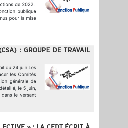
ections de 2022.
fonction publique
enus pour la mise
(CSA) : GROUPE DE TRAVAIL
il du 24 juin Les
acer les Comités
tion générale de
taillé, le 5 juin,
 dans le versant
CTIVE » : LA CFDT ÉCRIT À