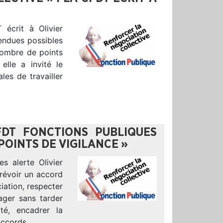
 écrit à Olivier
endues possibles
 nombre de points
elle a invité le
es de travailler
FDT FONCTIONS PUBLIQUES
POINTS DE VIGILANCE »
s alerte Olivier
révoir un accord
ation, respecter
gager sans tarder
té, encadrer la
 accords…