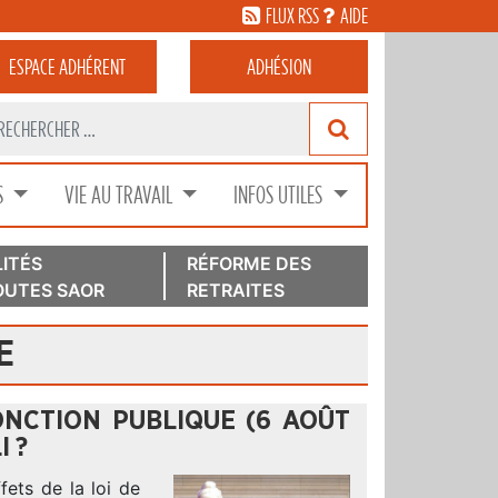
FLUX RSS
AIDE
ESPACE
ADHÉRENT
ADHÉSION
S
VIE AU TRAVAIL
INFOS UTILES
ITÉS
RÉFORME DES
UTES SAOR
RETRAITES
E
ONCTION PUBLIQUE (6 AOÛT
I ?
ets de la loi de