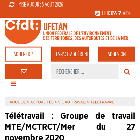
MISE À JOUR : 5 AOÛT 2026
FLUX RSS
AIDE
ADHÉRER ?
ESPACE
ADHÉRENT
ADHÉSION
ACCUEIL
>
ACTUALITÉS
>
VIE AU TRAVAIL
>
TÉLÉTRAVAIL
Télétravail : Groupe de travail
MTE/MCTRCT/Mer du 27
novembre 2020