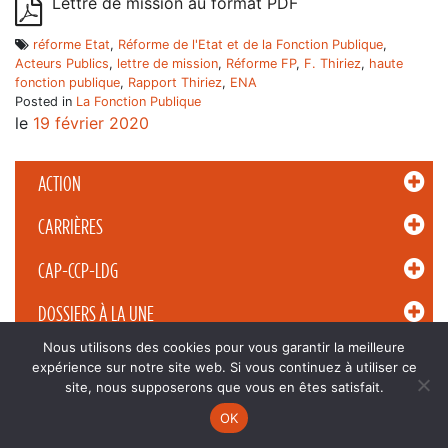
Lettre de mission au format PDF
réforme Etat
,
Réforme de l'Etat et de la Fonction Publique
,
Acteurs Publics
,
lettre de mission
,
Réforme FP
,
F. Thiriez
,
haute
fonction publique
,
Rapport Thiriez
,
ENA
Posted in
La Fonction Publique
le
19 février 2020
ACTION
CARRIÈRES
CAP-CCP-LDG
DOSSIERS À LA UNE
Nous utilisons des cookies pour vous garantir la meilleure
PUBLICATIONS
expérience sur notre site web. Si vous continuez à utiliser ce
site, nous supposerons que vous en êtes satisfait.
VIE AU TRAVAIL
OK
INFOS UTILES