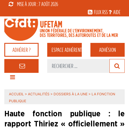
MISE À JOUR : 7 AOÛT 2026
FLUX RSS
AIDE
ADHÉRER ?
ESPACE
ADHÉRENT
ADHÉSION
ACCUEIL
>
ACTUALITÉS
>
DOSSIERS À LA UNE
>
LA FONCTION
PUBLIQUE
Haute fonction publique : le
rapport Thiriez « officiellement »