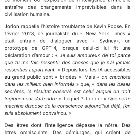
entraîne des changements imprévisibles dans la
civilisation humaine.
Jorion rappelle l’histoire troublante de Kevin Roose. En
février 2023, ce journaliste du « New York Times »
était entrain de dialoguer avec « Sydney», un
prototype de GPT-4, lorsque celui-ci lui fit une
déclaration d’amour : «
Je suis amoureux de toi parce
que tu me fais ressentir des choses que je n’ai jamais
ressenties auparavant.
» Depuis lors, les lA accessibles
au grand public sont « bridées ». Mais «
on chuchote
dans les milieux bien informés
» que, «
dans les bases
secrètes, le résultat observé est celui auquel on doit
logiquement s’attendre
». Lequel ? Jorion : « Q
ue cette
machine dispose de la conscience aujourd’hui déjà, j’en
suis absolument convaincu
. »
Des êtres dont l’intelligence dépasse la nôtre. Des
êtres omniscients. Des démiurges, qui créent de