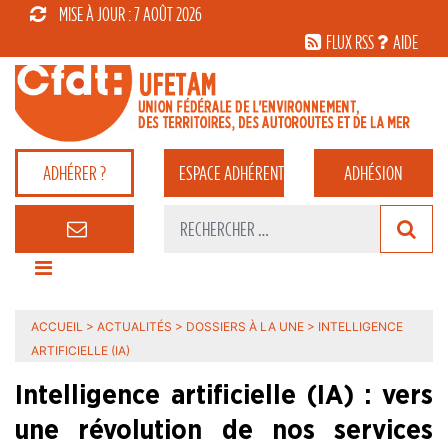
MISE À JOUR : 7 AOÛT 2026
FLUX RSS
AIDE
ADHÉRER ?
ESPACE
ADHÉRENT
ADHÉSION
ACCUEIL
>
ACTUALITÉS
>
DOSSIERS À LA UNE
>
INTELLIGENCE
ARTIFICIELLE (IA)
Intelligence artificielle (IA) : vers
une révolution de nos services