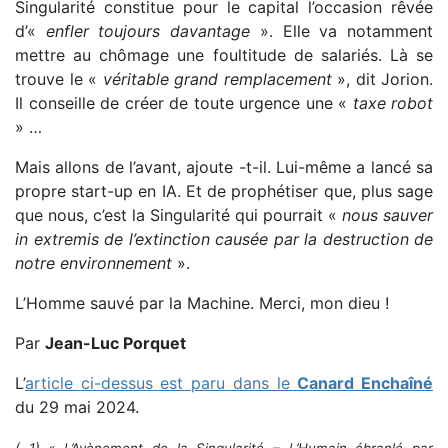
Singularité constitue pour le capital l’occasion rêvée
d’«
enfler toujours davantage
». Elle va notamment
mettre au chômage une foultitude de salariés. Là se
trouve le «
véritable grand remplacement
», dit Jorion.
Il conseille de créer de toute urgence une «
taxe robot
» …
Mais allons de l’avant, ajoute -t-il. Lui-même a lancé sa
propre start-up en IA. Et de prophétiser que, plus sage
que nous, c’est la Singularité qui pourrait «
nous sauver
in extremis de l’extinction causée par la destruction de
notre environnement
».
L’Homme sauvé par la Machine. Merci, mon dieu !
Par
Jean-Luc Porquet
L’
article ci-dessus est paru dans le
Canard Enchaîné
du 29 mai 2024.
( 1) « L’Avènement de la Singularité – L’Humain ébranlé par