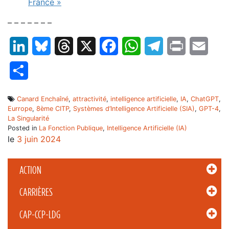
France »
– – – – – – –
LinkedIn
Bluesky
Threads
X
Facebook
WhatsApp
Telegram
Print
Email
Partager
Canard Enchaîné
,
attractivité
,
intelligence artificielle
,
IA
,
ChatGPT
,
Eurrope
,
8ème CITP
,
Systèmes d’Intelligence Artificielle (SIA)
,
GPT-4
,
La Singularité
Posted in
La Fonction Publique
,
Intelligence Artificielle (IA)
le
3 juin 2024
ACTION
CARRIÈRES
CAP-CCP-LDG