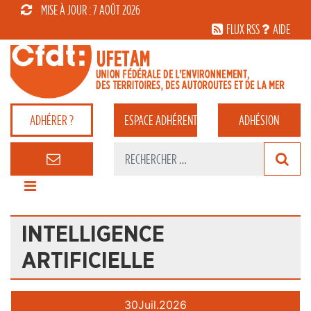
MISE À JOUR : 7 AOÛT 2026
FLUX RSS
AIDE
ADHÉRER ?
ESPACE
ADHÉRENT
ADHÉSION
INTELLIGENCE
ARTIFICIELLE
30
Juil.
2026