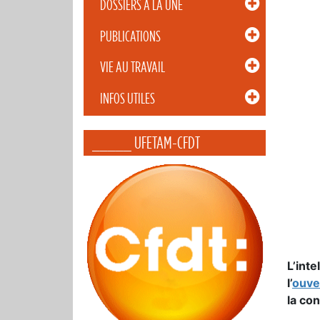
DOSSIERS À LA UNE
PUBLICATIONS
VIE AU TRAVAIL
INFOS UTILES
_____ UFETAM-CFDT
L’int
l’
ouve
la co