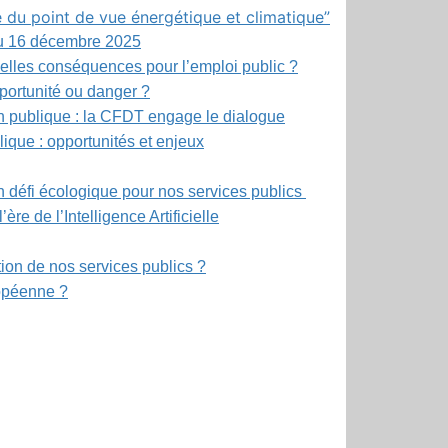
e du point de vue énergétique et climatique”
l du 16 décembre 2025
quelles conséquences pour l’emploi public ?
opportunité ou danger ?
ion publique : la CFDT engage le dialogue
blique : opportunités et enjeux
 un défi écologique pour nos services publics
re de l’Intelligence Artificielle
lution de nos services publics ?
uropéenne ?
r