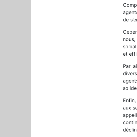
Compt
agent
de s’
Cepen
nous,
social
et eff
Par a
divers
agent
solide
Enfin
aux se
appel
conti
déclin