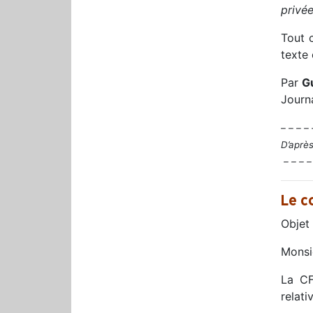
privée
Tout 
texte 
Par
G
Journa
– – – – 
D’après
– – – –
Le c
Objet 
Monsie
La CF
relati