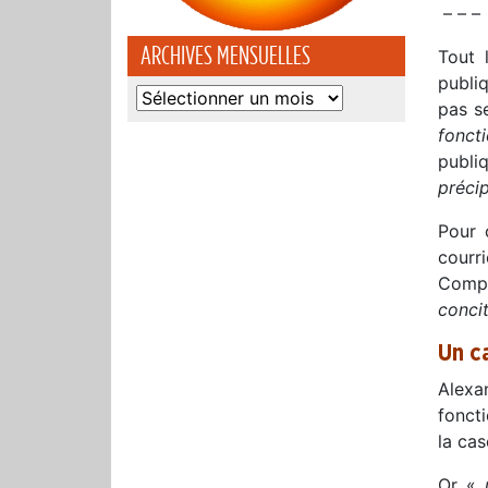
– – –
ARCHIVES MENSUELLES
Tout 
publi
Archives
pas se
mensuelles
fonct
publi
précip
Pour 
courr
Compt
conci
Un c
Alexa
fonct
la ca
Or «