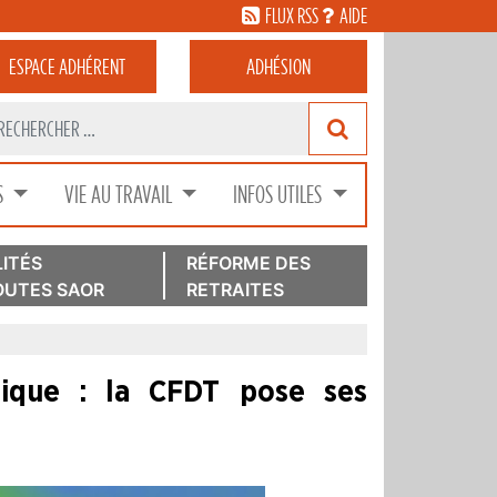
FLUX RSS
AIDE
ESPACE
ADHÉRENT
ADHÉSION
S
VIE AU TRAVAIL
INFOS UTILES
ITÉS
RÉFORME DES
UTES SAOR
RETRAITES
lique : la CFDT pose ses