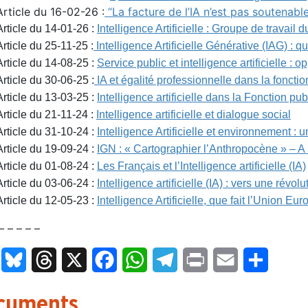
Article du 16-02-26 :
“La facture de l’IA n’est pas soutenabl
Article du 14-01-26 :
Intelligence Artificielle : Groupe de travai
Article du 25-11-25 :
Intelligence Artificielle Générative (IAG) : 
Article du 14-08-25 :
Service public et intelligence artificielle : 
Article du 30-06-25 :
IA et égalité professionnelle dans la fonct
Article du 13-03-25 :
Intelligence artificielle dans la Fonction pu
Article du 21-11-24 :
Intelligence artificielle et dialogue social
Article du 31-10-24 :
Intelligence Artificielle et environnement :
Article du 19-09-24 :
IGN : « Cartographier l’Anthropocène » – A l’è
Article du 01-08-24 :
Les Français et l’Intelligence artificielle (IA)
Article du 03-06-24 :
Intelligence artificielle (IA) : vers une révo
Article du 12-05-23 :
Intelligence Artificielle, que fait l’Union E
– – – – –
LinkedIn
Bluesky
Threads
X
Facebook
WhatsApp
Telegram
Print
Email
Partage
cuments