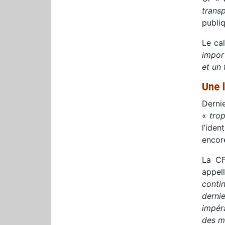
trans
publiq
Le cal
impor
et un 
Une 
Dernie
«
trop
l’iden
encor
La CF
appel
conti
derni
impéra
des mé