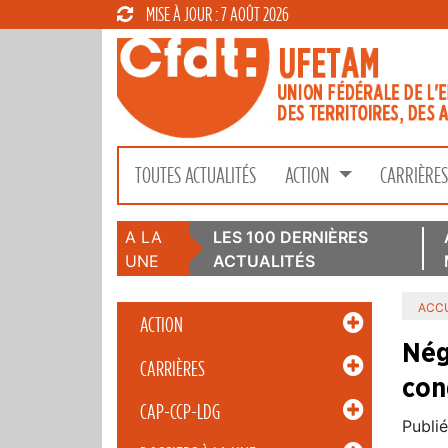
MISE À JOUR : 7 AOÛT 2026
TOUTES ACTUALITÉS
ACTION
CARRIÈRE
A LA
LES 100 DERNIÈRES
UNE
ACTUALITÉS
ACCU
ACTION
Nég
CARRIÈRES
con
CAP-CCP-LDG
Publié