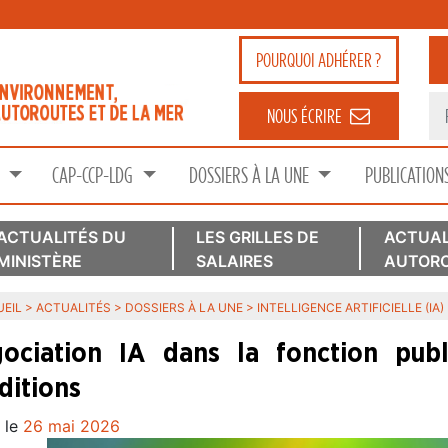
POURQUOI
ADHÉRER ?
NOUS ÉCRIRE
S
CAP-CCP-LDG
DOSSIERS À LA UNE
PUBLICATION
ACTUALITÉS DU
LES GRILLES DE
ACTUAL
MINISTÈRE
SALAIRES
AUTORO
EIL
>
ACTUALITÉS
>
DOSSIERS À LA UNE
>
INTELLIGENCE ARTIFICIELLE (IA)
ociation IA dans la fonction pub
ditions
 le
26 mai 2026