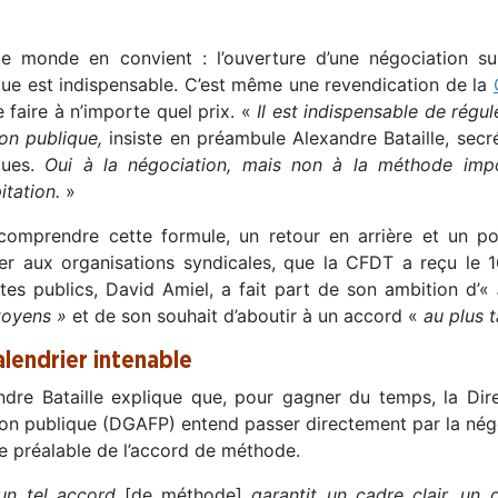
le monde en convient : l’ouverture d’une négociation sur l
que est indispensable. C’est même une revendication de la
 faire à n’importe quel prix. «
Il est indispensable de régule
ion publique,
insiste en préambule Alexandre Bataille, secr
ques.
Oui à la négociation, mais non à la méthode imp
itation.
»
comprendre cette formule, un retour en arrière et un poi
ier aux organisations syndicales, que la CFDT a reçu le 16
es publics, David Amiel, a fait part de son ambition d’«
toyens »
et de son souhait d’aboutir à un accord «
au plus 
alendrier intenable
ndre Bataille explique que, pour gagner du temps, la Dire
ion publique (DGAFP) entend passer directement par la nég
se préalable de l’accord de méthode.
un tel accord
[de méthode]
garantit un cadre clair, un d