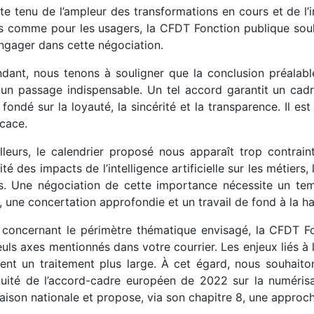
e tenu de l’ampleur des transformations en cours et de l’
s comme pour les usagers, la CFDT Fonction publique souha
engager dans cette négociation.
dant, nous tenons à souligner que la conclusion préalabl
 un passage indispensable. Un tel accord garantit un cadr
 fondé sur la loyauté, la sincérité et la transparence. Il es
icace.
illeurs, le calendrier proposé nous apparaît trop contrai
ité des impacts de l’intelligence artificielle sur les métiers,
s. Une négociation de cette importance nécessite un tem
, une concertation approfondie et un travail de fond à la h
, concernant le périmètre thématique envisagé, la CFDT Fo
uls axes mentionnés dans votre courrier. Les enjeux liés à l’
lent un traitement plus large. À cet égard, nous souhaito
nuité de l’accord-cadre européen de 2022 sur la numérisa
aison nationale et propose, via son chapitre 8, une approche