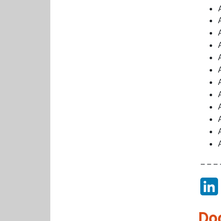
– – – 
Do