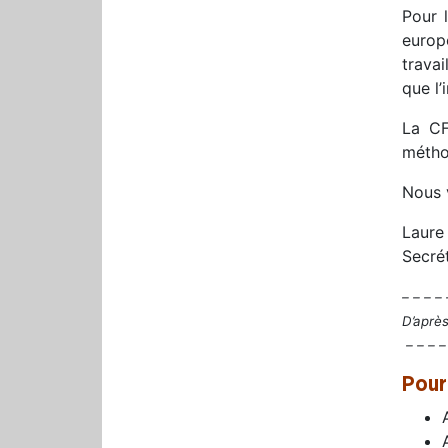
Pour 
europ
travai
que l
La CF
méthod
Nous v
Laure
Secré
– – – – 
D’après
– – – –
Pour