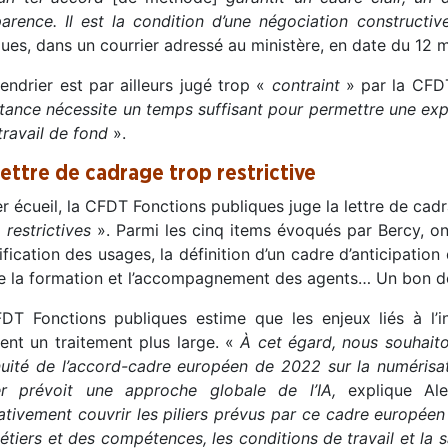
parence. Il est la condition d’une négociation constructiv
ues, dans un courrier adressé au ministère, en date du 12 m
endrier est par ailleurs jugé trop «
contraint
» par la CFDT
tance nécessite un temps suffisant pour permettre une exp
travail de fond
».
lettre de cadrage trop restrictive
r écueil, la CFDT Fonctions publiques juge la lettre de cadra
 restrictives
». Parmi les cinq items évoqués par Bercy, on r
tification des usages, la définition d’un cadre d’anticipatio
e la formation et l’accompagnement des agents… Un bon dé
DT Fonctions publiques estime que les enjeux liés à l’int
lent un traitement plus large. «
À cet égard, nous souhaito
nuité de l’accord-cadre européen de 2022 sur la numérisat
er prévoit une approche globale de l’IA,
explique Ale
tivement couvrir les piliers prévus par ce cadre européen 
tiers et des compétences, les conditions de travail et la s