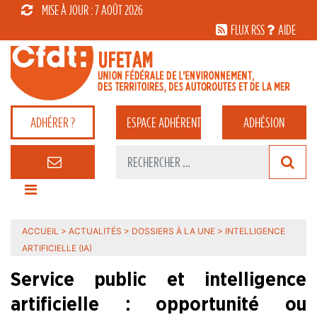
MISE À JOUR : 7 AOÛT 2026
FLUX RSS
AIDE
ADHÉRER ?
ESPACE
ADHÉRENT
ADHÉSION
ACCUEIL
>
ACTUALITÉS
>
DOSSIERS À LA UNE
>
INTELLIGENCE
ARTIFICIELLE (IA)
Service public et intelligence
artificielle : opportunité ou