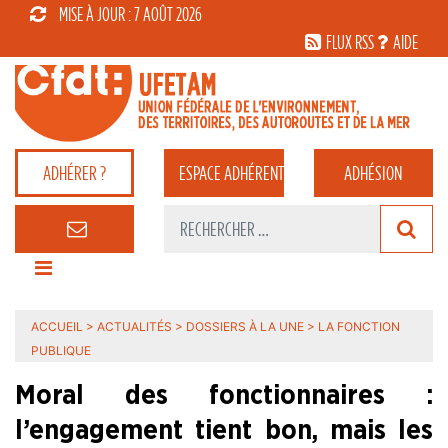
MISE À JOUR : 7 AOÛT 2026
FLUX RSS
AIDE
ADHÉRER ?
ESPACE
ADHÉRENT
ADHÉSION
ACCUEIL
>
ACTUALITÉS
>
DOSSIERS À LA UNE
>
LA FONCTION
PUBLIQUE
Moral des fonctionnaires :
l’engagement tient bon, mais les