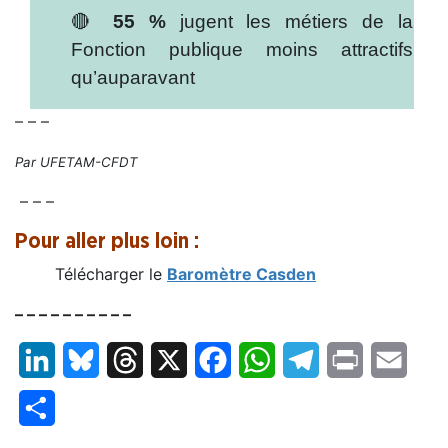
🔴
55 %
jugent les métiers de la
Fonction publique moins attractifs
qu’auparavant
– – –
Par UFETAM-CFDT
– – –
Pour aller plus loin :
Télécharger le
Baromètre Casden
– – – – – – – – – –
LinkedIn
Bluesky
Threads
X
Facebook
WhatsApp
Telegram
Print
Email
Partager