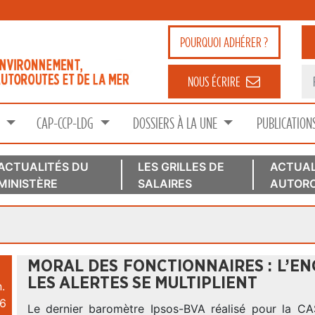
POURQUOI
ADHÉRER ?
NOUS ÉCRIRE
S
CAP-CCP-LDG
DOSSIERS À LA UNE
PUBLICATION
ACTUALITÉS DU
LES GRILLES DE
ACTUAL
MINISTÈRE
SALAIRES
AUTORO
MORAL DES FONCTIONNAIRES : L’EN
LES ALERTES SE MULTIPLIENT
.
6
Le dernier baromètre Ipsos-BVA réalisé pour la C