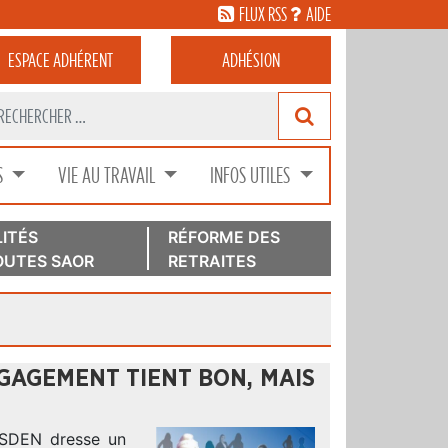
FLUX RSS
AIDE
ESPACE
ADHÉRENT
ADHÉSION
S
VIE AU TRAVAIL
INFOS UTILES
ITÉS
RÉFORME DES
UTES SAOR
RETRAITES
GAGEMENT TIENT BON, MAIS
ASDEN dresse un