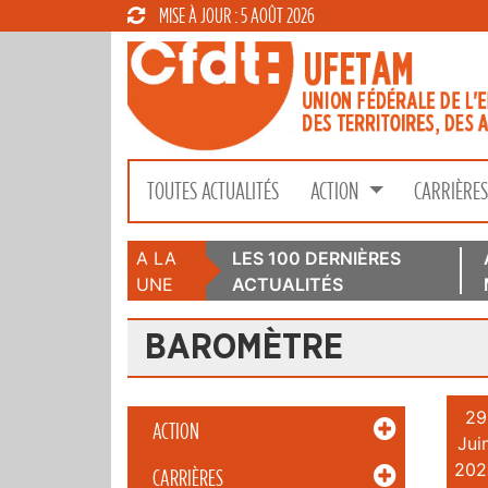
MISE À JOUR : 5 AOÛT 2026
TOUTES ACTUALITÉS
ACTION
CARRIÈRE
A LA
LES 100 DERNIÈRES
UNE
ACTUALITÉS
BAROMÈTRE
29
ACTION
Juin
202
CARRIÈRES