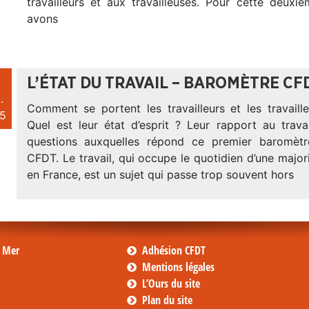
travailleurs et aux travailleuses. Pour cette deuxi
avons
L’ÉTAT DU TRAVAIL – BAROMÈTRE CF
.
Comment se portent les travailleurs et les travail
5
Quel est leur état d’esprit ? Leur rapport au trava
questions auxquelles répond ce premier baromètre
CFDT. Le travail, qui occupe le quotidien d’une majo
en France, est un sujet qui passe trop souvent hors
s Mer
Adhésion CFDT
Mentions légales
L’Ours du site
Plan du site