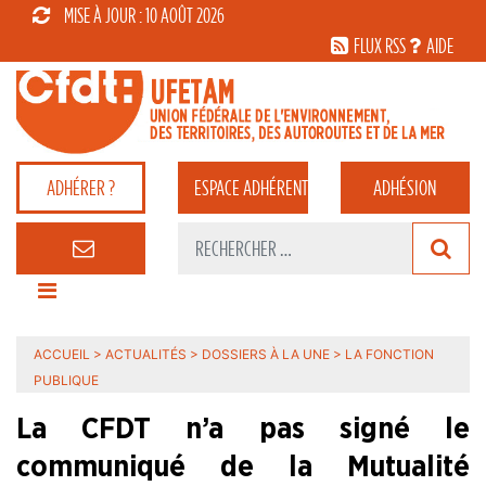
MISE À JOUR : 10 AOÛT 2026
FLUX RSS
AIDE
ADHÉRER ?
ESPACE
ADHÉRENT
ADHÉSION
ACCUEIL
>
ACTUALITÉS
>
DOSSIERS À LA UNE
>
LA FONCTION
PUBLIQUE
La CFDT n’a pas signé le
communiqué de la Mutualité