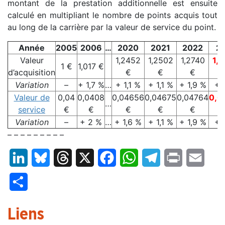
montant de la prestation additionnelle est ensuite
calculé en multipliant le nombre de points acquis tout
au long de la carrière par la valeur de service du point.
Année
2005
2006
…
2020
2021
2022
2
Valeur
1,2452
1,2502
1,2740
1,
1 €
1,017 €
d’acquisition
€
€
€
Variation
–
+ 1,7 %
…
+ 1,1 %
+ 1,1 %
+ 1,9 %
+5
Valeur de
0,04
0,0408
0,04656
0,04675
0,04764
0,0
…
service
€
€
€
€
€
Variation
–
+ 2 %
…
+ 1,6 %
+ 1,1 %
+ 1,9 %
+5
– – – – – – – – –
LinkedIn
Bluesky
Threads
X
Facebook
WhatsApp
Telegram
Print
Email
Partager
Liens