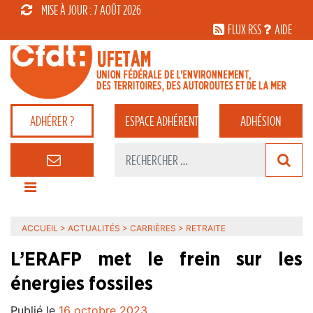
MISE À JOUR : 7 AOÛT 2026
FLUX RSS
AIDE
ADHÉRER ?
ESPACE
ADHÉRENT
ADHÉSION
ACCUEIL
>
ACTUALITÉS
>
CARRIÈRES
>
RETRAITE
L’ERAFP met le frein sur les
énergies fossiles
Publié le
16 octobre 2023