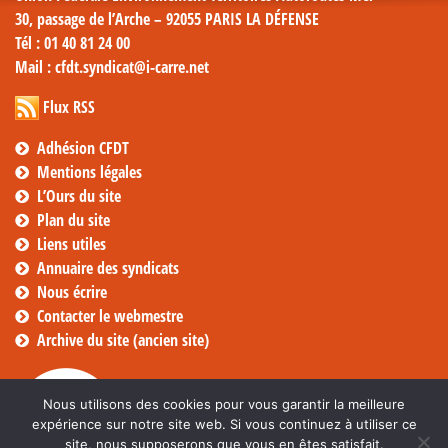
30, passage de l’Arche – 92055 PARIS LA DÉFENSE
Tél
: 01 40 81 24 00
Mail
: cfdt.syndicat@i-carre.net
Flux RSS
Adhésion CFDT
Mentions légales
L’Ours du site
Plan du site
Liens utiles
Annuaire des syndicats
Nous écrire
Contacter le webmestre
Archive du site (ancien site)
Nous utilisons des cookies pour vous garantir la meilleure
expérience sur notre site web. Si vous continuez à utiliser ce
site, nous supposerons que vous en êtes satisfait.