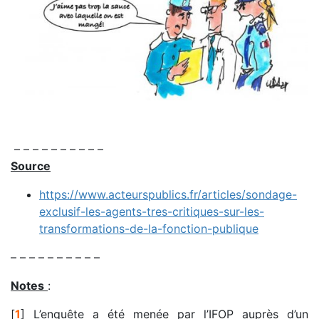
– – – – – – – – – –
Source
https://www.acteurspublics.fr/articles/sondage-
exclusif-les-agents-tres-critiques-sur-les-
transformations-de-la-fonction-publique
– – – – – – – – – –
Notes
:
[
1
]
L’enquête a été menée par l’IFOP auprès d’un