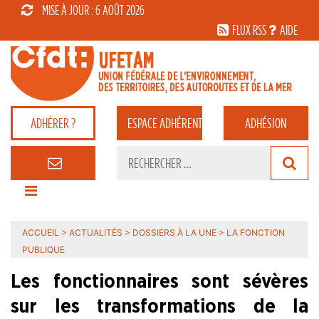
MISE À JOUR : 6 AOÛT 2026
FLUX RSS
AIDE
ADHÉRER ?
ESPACE
ADHÉRENT
ADHÉSION
ACCUEIL
>
ACTUALITÉS
>
DOSSIERS À LA UNE
>
LA FONCTION
PUBLIQUE
Les fonctionnaires sont sévères
sur les transformations de la