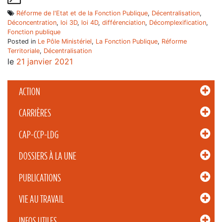
Réforme de l'Etat et de la Fonction Publique
,
Décentralisation
,
Déconcentration
,
loi 3D
,
loi 4D
,
différenciation
,
Décomplexification
,
Fonction publique
Posted in
Le Pôle Ministériel
,
La Fonction Publique
,
Réforme
Territoriale
,
Décentralisation
le
21 janvier 2021
ACTION
CARRIÈRES
CAP-CCP-LDG
DOSSIERS À LA UNE
PUBLICATIONS
VIE AU TRAVAIL
INFOS UTILES