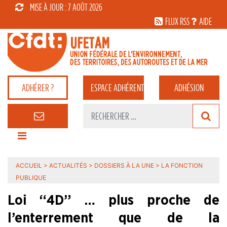
MISE À JOUR : 7 AOÛT 2026
FLUX RSS
AIDE
ADHÉRER ?
ESPACE
ADHÉRENT
ADHÉSION
ACCUEIL
>
ACTUALITÉS
>
DOSSIERS À LA UNE
>
LA FONCTION
PUBLIQUE
Loi “4D” … plus proche de
l’enterrement que de la