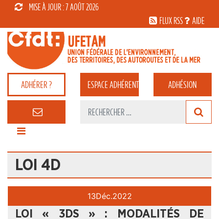
MISE À JOUR : 7 AOÛT 2026
FLUX RSS
AIDE
ADHÉRER ?
ESPACE
ADHÉRENT
ADHÉSION
LOI 4D
13
Déc.
2022
LOI « 3DS » : MODALITÉS DE