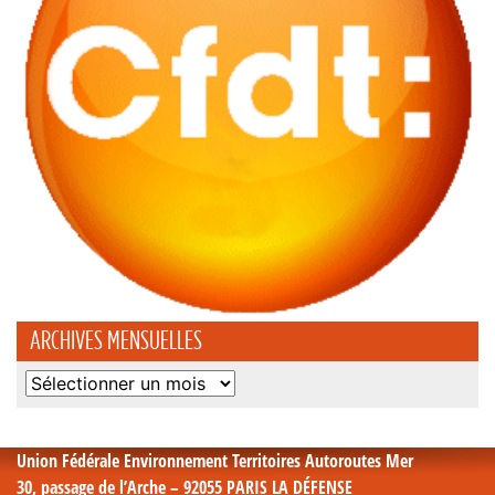
ARCHIVES MENSUELLES
Archives
mensuelles
Union Fédérale Environnement Territoires Autoroutes Mer
30, passage de l’Arche – 92055 PARIS LA DÉFENSE