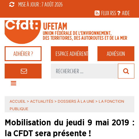
MISE À JOUR : 7 AOÛT 2026
FLUX RSS
AIDE
ADHÉRER ?
ESPACE
ADHÉRENT
ADHÉSION
ACCUEIL
>
ACTUALITÉS
>
DOSSIERS À LA UNE
>
LA FONCTION
PUBLIQUE
Mobilisation du jeudi 9 mai 2019 :
la CFDT sera présente !