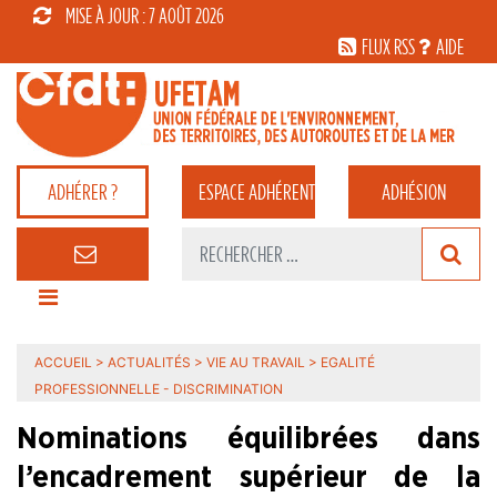
MISE À JOUR : 7 AOÛT 2026
FLUX RSS
AIDE
ADHÉRER ?
ESPACE
ADHÉRENT
ADHÉSION
ACCUEIL
>
ACTUALITÉS
>
VIE AU TRAVAIL
>
EGALITÉ
PROFESSIONNELLE - DISCRIMINATION
Nominations équilibrées dans
l’encadrement supérieur de la