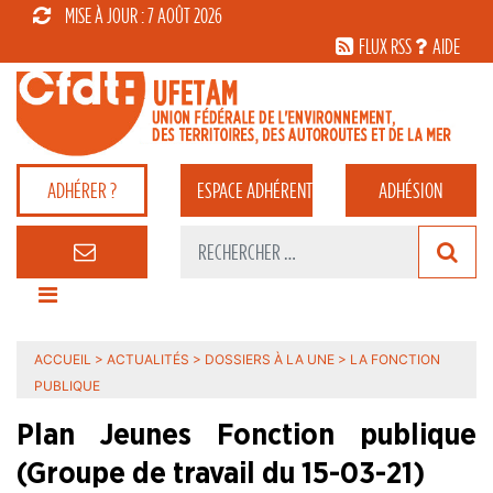
MISE À JOUR : 7 AOÛT 2026
FLUX RSS
AIDE
ADHÉRER ?
ESPACE
ADHÉRENT
ADHÉSION
ACCUEIL
>
ACTUALITÉS
>
DOSSIERS À LA UNE
>
LA FONCTION
PUBLIQUE
Plan Jeunes Fonction publique
(Groupe de travail du 15-03-21)