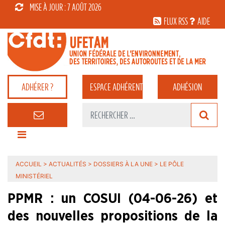
MISE À JOUR : 7 AOÛT 2026
FLUX RSS
AIDE
ADHÉRER ?
ESPACE
ADHÉRENT
ADHÉSION
ACCUEIL
>
ACTUALITÉS
>
DOSSIERS À LA UNE
>
LE PÔLE
MINISTÉRIEL
PPMR : un COSUI (04-06-26) et
des nouvelles propositions de la