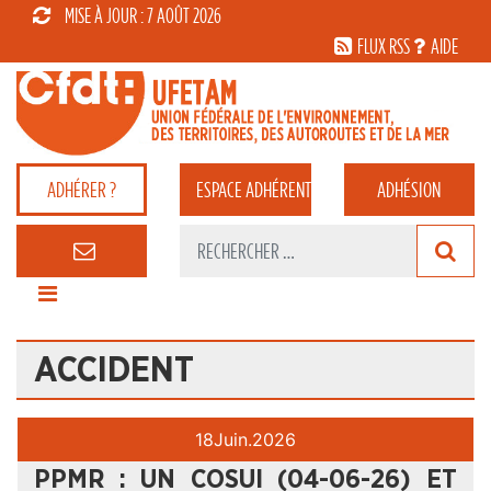
MISE À JOUR : 7 AOÛT 2026
FLUX RSS
AIDE
ADHÉRER ?
ESPACE
ADHÉRENT
ADHÉSION
ACCIDENT
18
Juin.
2026
PPMR : UN COSUI (04-06-26) ET